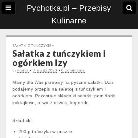
Pychotka.pl – Przepisy
Kulinarne
SAŁATKI Z TUŃCZYKIEM
Sałatka z tuńczykiem i
ogórkiem Izy
by
Monia
•
8 lutego 2020
•
0 Comments
Mamy dla Was przepisy na pyszne sałatki. Dziś
podajemy przepis na sałatkę z tuńczykiem i
ogórkiem. Pozostałe składniki sałatki: pomidorki
koktajlowe, oliwa z oliwek, koperek.
Składniki:
200 g tuńczyka w puszce