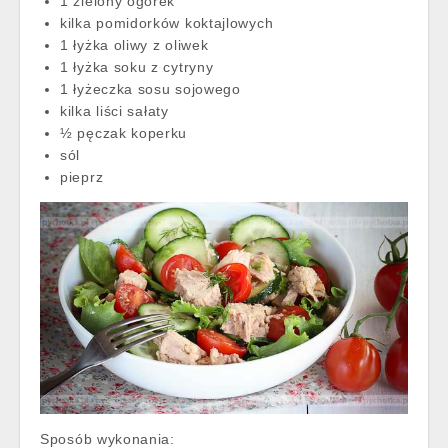
1 zielony ogórek
kilka pomidorków koktajlowych
1 łyżka oliwy z oliwek
1 łyżka soku z cytryny
1 łyżeczka sosu sojowego
kilka liści sałaty
½ pęczak koperku
sól
pieprz
Sposób wykonania: