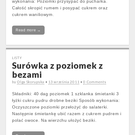
wykonania: Poziomki przysypać do pucharka.
Całość skropić rumem i posypać cukrem oraz
cukrem waniliowym.
Read more →
LISTY
Surówka z poziomek z
bezami
by
Olga Skorupska
•
13 września 2011
•
0 Comments
Składniki: 40 dag poziomek 1 szklanka śmietanki 3
łyżki cukru pudru drobne beziki Sposób wykonania:
Oczyszczone poziomki przełożyć do salaterki.
Następnie śmietankę ubić razem z cukrem pudrem i
polać owoce. Na wierzchu ułożyć beziki.