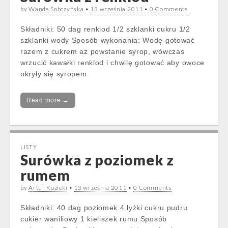
by
Wanda Sobczyńska
•
13 września 2011
•
0 Comments
Składniki: 50 dag renklod 1/2 szklanki cukru 1/2
szklanki wody Sposób wykonania: Wodę gotować
razem z cukrem aż powstanie syrop, wówczas
wrzucić kawałki renklod i chwilę gotować aby owoce
okryły się syropem.
Read more →
LISTY
Surówka z poziomek z
rumem
by
Artur Kozicki
•
13 września 2011
•
0 Comments
Składniki: 40 dag poziomek 4 łyżki cukru pudru
cukier waniliowy 1 kieliszek rumu Sposób