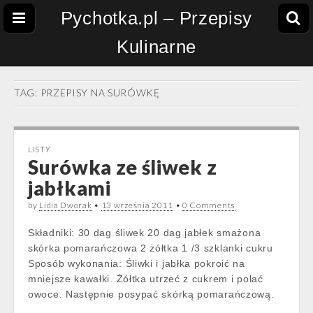
Pychotka.pl – Przepisy
Kulinarne
TAG:
PRZEPISY NA SURÓWKĘ
LISTY
Surówka ze śliwek z
jabłkami
by
Lidia Dworak
•
13 września 2011
•
0 Comments
Składniki: 30 dag śliwek 20 dag jabłek smażona
skórka pomarańczowa 2 żółtka 1 /3 szklanki cukru
Sposób wykonania: Śliwki i jabłka pokroić na
mniejsze kawałki. Żółtka utrzeć z cukrem i polać
owoce. Następnie posypać skórką pomarańczową.