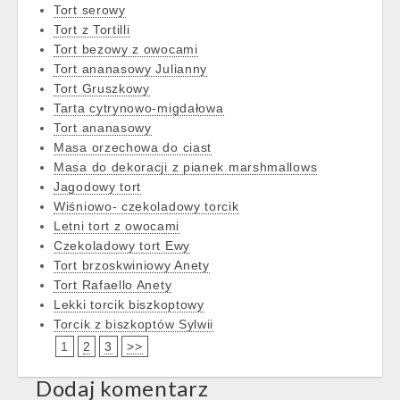
Tort serowy
Tort z Tortilli
Tort bezowy z owocami
Tort ananasowy Julianny
Tort Gruszkowy
Tarta cytrynowo-migdałowa
Tort ananasowy
Masa orzechowa do ciast
Masa do dekoracji z pianek marshmallows
Jagodowy tort
Wiśniowo- czekoladowy torcik
Letni tort z owocami
Czekoladowy tort Ewy
Tort brzoskwiniowy Anety
Tort Rafaello Anety
Lekki torcik biszkoptowy
Torcik z biszkoptów Sylwii
1
2
3
>>
Dodaj komentarz