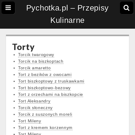
Pychotka.pl – Przepisy
Kulinarne
Torty
Torcik twarogowy
Torcik na biszkoptach
Torcik amaretto
Tort z bezików z owocami
Tort biszkoptowy z truskawkami
Tort biszkoptowo-bezowy
Tort z orzechami na biszkopcie
Tort Aleksandry
Torcik słoneczny
Torcik z suszonych moreli
Tort Mileny
Tort z kremem korzennym
Tort Mileny