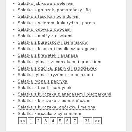
Sałatka jabłkowa z selerem
Sałatka z gruszek, pomarańczy i fig
Sałatka z fasolka i pomidorem
Sałatka z selerem, kukurydza i porem
Sałatka lodowa z owocami
Sałatka z małży z oliwkami
Sałatka z buraczków i ziemniaków
Sałatka z łososia i fasolki szparagowej
Sałatka z krewetek i ananasa
Sałatka rybna z ziemniakami i groszkiem
Sałatka z ogórka, papryki i rzodkiewek
Sałatka rybna z ryżem i ziemniakami
Sałatka rybna z papryką
Sałatka z fasoli i sardynek
Sałatka z kurczaka z ananasem i pieczarkami
Sałatka z kurczaka z pomarańczami
Sałatka z kurczaka, ogórków i melona
Sałatka kurczaka z cynamonem
<<
1
2
3
4
5
6
7
...
31
>>