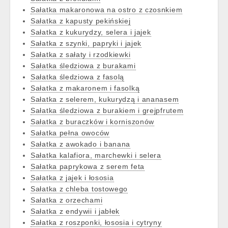
Sałatka makaronowa na ostro z czosnkiem
Sałatka z kapusty pekińskiej
Sałatka z kukurydzy, selera i jajek
Sałatka z szynki, papryki i jajek
Sałatka z sałaty i rzodkiewki
Sałatka śledziowa z burakami
Sałatka śledziowa z fasolą
Sałatka z makaronem i fasolką
Sałatka z selerem, kukurydzą i ananasem
Sałatka śledziowa z burakiem i grejpfrutem
Sałatka z buraczków i korniszonów
Sałatka pełna owoców
Sałatka z awokado i banana
Sałatka kalafiora, marchewki i selera
Sałatka paprykowa z serem feta
Sałatka z jajek i łososia
Sałatka z chleba tostowego
Sałatka z orzechami
Sałatka z endywii i jabłek
Sałatka z roszponki, łososia i cytryny