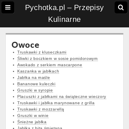
Pychotka.pl – Przepisy
Kulinarne
Owoce
Truskawki z kluseczkami
Śliwki z boczkiem w sosie pomidorowym
Awokado z serkiem mascarpone
Kaszanka w jabłkach
Jabłka na maśle
Bananowe kuleczki
Gruszki w syropie
Placuszki z jabłkami na świąteczne wieczory
Truskawki i jabłka marynowane z grilla
Truskawki z mozzarellą
Gruszki w winie
Śnieżne jabłka
Jabłka z bitą śmietaną