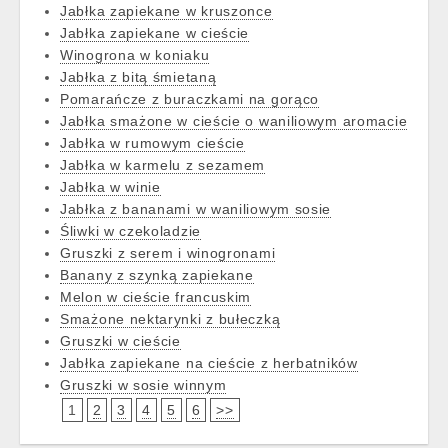
Jabłka zapiekane w kruszonce
Jabłka zapiekane w cieście
Winogrona w koniaku
Jabłka z bitą śmietaną
Pomarańcze z buraczkami na gorąco
Jabłka smażone w cieście o waniliowym aromacie
Jabłka w rumowym cieście
Jabłka w karmelu z sezamem
Jabłka w winie
Jabłka z bananami w waniliowym sosie
Śliwki w czekoladzie
Gruszki z serem i winogronami
Banany z szynką zapiekane
Melon w cieście francuskim
Smażone nektarynki z bułeczką
Gruszki w cieście
Jabłka zapiekane na cieście z herbatników
Gruszki w sosie winnym
1
2
3
4
5
6
>>