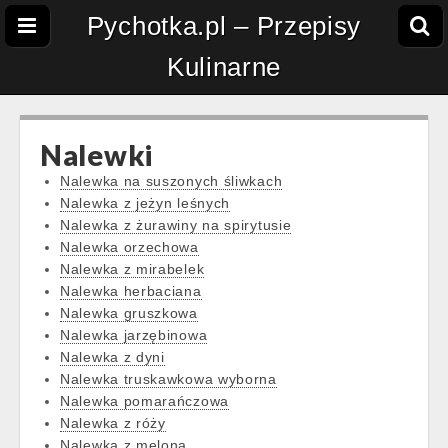
Pychotka.pl – Przepisy
Kulinarne
Nalewki
Nalewka na suszonych śliwkach
Nalewka z jeżyn leśnych
Nalewka z żurawiny na spirytusie
Nalewka orzechowa
Nalewka z mirabelek
Nalewka herbaciana
Nalewka gruszkowa
Nalewka jarzębinowa
Nalewka z dyni
Nalewka truskawkowa wyborna
Nalewka pomarańczowa
Nalewka z róży
Nalewka z melona