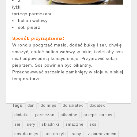
2
łyżki
tartego parmezanu
bulion wołowy
sól, pieprz
Sposób przyrządzenia:
W rondlu podgrzać masło, dodać bułkę i ser, chwilę
smażyć, dodać bulion wołowy w takiej ilości aby sos
miał odpowiednią konsystencję. Przyprawić solą i
pieprzem. Sos powinien być pikantny.
Przechowywać szczelnie zamknięty w słoju w niskiej
temperaturze.
Tags:
dań
do mięs
do sałatek
dodatek
dodatki
parmezan
pikantne
przepis na sos
ser
sery
składniki
smaczne
sos
sos do mięs
sos do ryb
sosy
z parmezanem