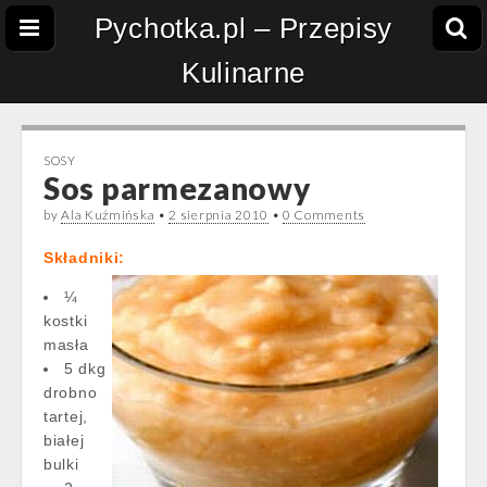
Pychotka.pl – Przepisy
Kulinarne
SOSY
Sos parmezanowy
by
Ala Kuźmińska
•
2 sierpnia 2010
•
0 Comments
Składniki:
¼
kostki
masła
5 dkg
drobno
tartej,
białej
bulki