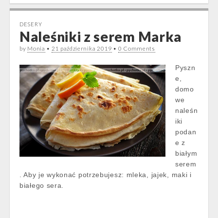
DESERY
Naleśniki z serem Marka
by
Monia
•
21 października 2019
•
0 Comments
Pyszn
e,
domo
we
naleśn
iki
podan
e z
białym
serem
. Aby je wykonać potrzebujesz: mleka, jajek, maki i
białego sera.