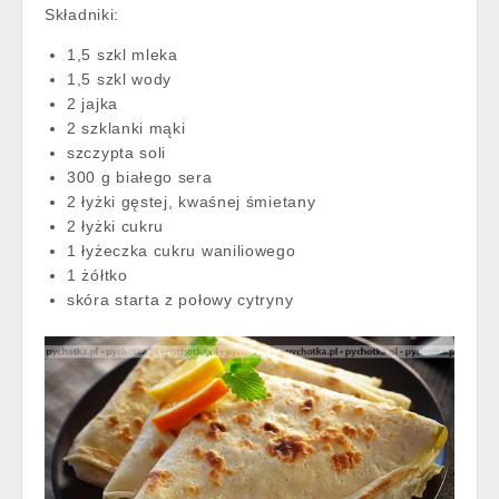
Składniki:
1,5 szkl mleka
1,5 szkl wody
2 jajka
2 szklanki mąki
szczypta soli
300 g białego sera
2 łyżki gęstej, kwaśnej śmietany
2 łyżki cukru
1 łyżeczka cukru waniliowego
1 żółtko
skóra starta z połowy cytryny