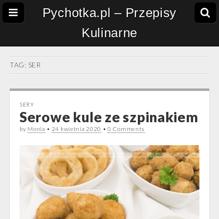
Pychotka.pl – Przepisy
Kulinarne
TAG:
SER
SERY
Serowe kule ze szpinakiem
by
Monia
•
24 kwietnia 2020
•
0 Comments