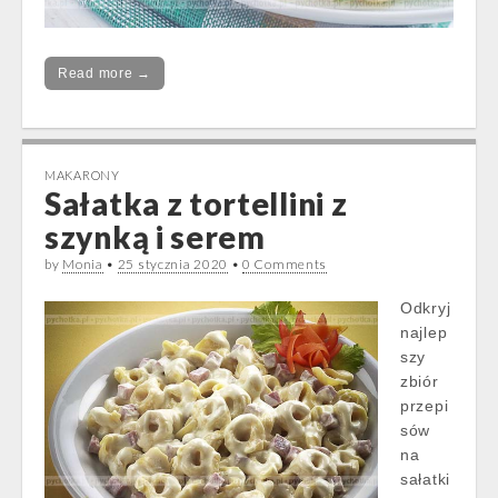
Read more →
MAKARONY
Sałatka z tortellini z
szynką i serem
by
Monia
•
25 stycznia 2020
•
0 Comments
Odkryj
najlep
szy
zbiór
przepi
sów
na
sałatki