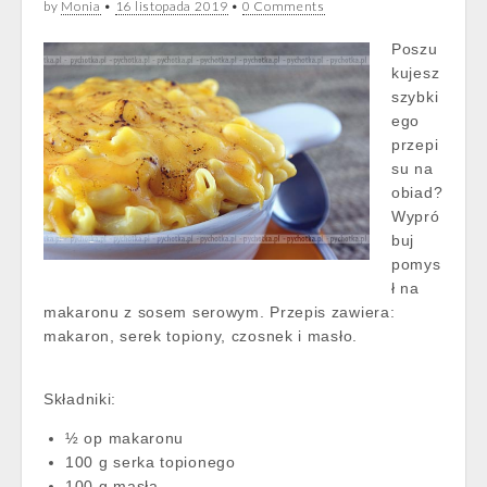
by
Monia
•
16 listopada 2019
•
0 Comments
Poszu
kujesz
szybki
ego
przepi
su na
obiad?
Wypró
buj
pomys
ł na
makaronu z sosem serowym. Przepis zawiera:
makaron, serek topiony, czosnek i masło.
Składniki:
½ op makaronu
100 g serka topionego
100 g masła