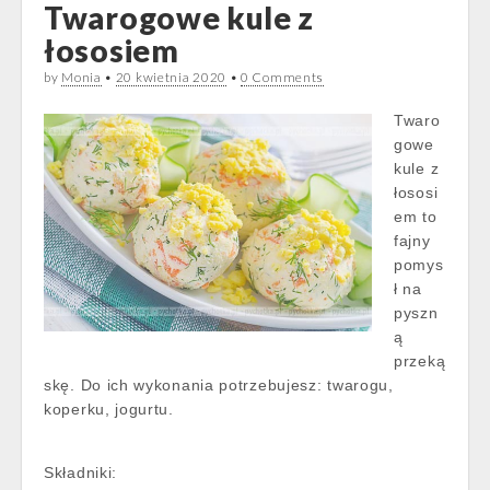
Twarogowe kule z
łososiem
by
Monia
•
20 kwietnia 2020
•
0 Comments
Twaro
gowe
kule z
łososi
em to
fajny
pomys
ł na
pyszn
ą
przeką
skę. Do ich wykonania potrzebujesz: twarogu,
koperku, jogurtu.
Składniki: