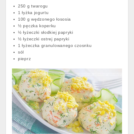
250 g twarogu
1 łyżka jogurtu
100 g wędzonego łososia
½ pęczka koperku
½ łyżeczki słodkiej papryki
½ łyżeczki ostrej papryki
1 łyżeczka granulowanego czosnku
sól
pieprz