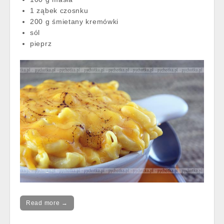
1 ząbek czosnku
200 g śmietany kremówki
sól
pieprz
Read more →