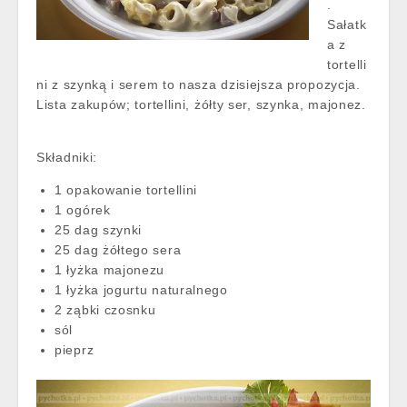
.
Sałatk
a z
tortelli
ni z szynką i serem to nasza dzisiejsza propozycja.
Lista zakupów; tortellini, żółty ser, szynka, majonez.
Składniki:
1 opakowanie tortellini
1 ogórek
25 dag szynki
25 dag żółtego sera
1 łyżka majonezu
1 łyżka jogurtu naturalnego
2 ząbki czosnku
sól
pieprz