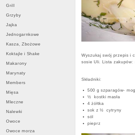
Grill
Grzyby
Jajka
Jednogarnkowe
Kasza, Zbożowe
Koktajle i Shake
Wyszukaj swój przepis i 
sosie Uli. Lista zakupów:
Makarony
Marynaty
Składniki:
Members
500 g szparagów- mog
Mięsa
½ kostki masła
Mleczne
4 żółtka
sok z ½ cytryny
Nalewki
sól
Owoce
pieprz
Owoce morza