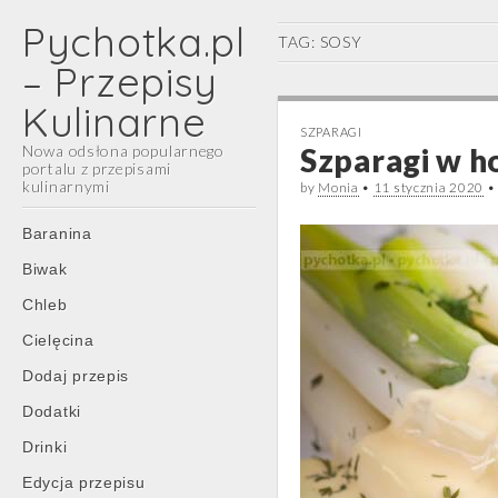
Pychotka.pl
TAG:
SOSY
– Przepisy
Kulinarne
SZPARAGI
Nowa odsłona popularnego
Szparagi w h
portalu z przepisami
kulinarnymi
by
Monia
•
11 stycznia 2020
Main
Skip
Baranina
menu
to
Biwak
content
Chleb
Cielęcina
Dodaj przepis
Dodatki
Drinki
Edycja przepisu