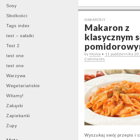
Sosy
Słodkości:
MAKARONY
Makaron z
Tags index
klasycznym 
test – sałatki
pomidorow
Test 2
by
Monia
•
11 października 20
test one
Comments
test one
Warzywa
Wegetariańskie
Witamy!
Zakąski
Zapiekanki
Zupy
Wyszukaj swój przepis i c