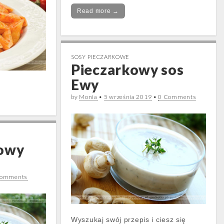
Read more →
SOSY PIECZARKOWE
Pieczarkowy sos
Ewy
by
Monia
•
5 września 2019
•
0 Comments
kowy
Comments
Wyszukaj swój przepis i ciesz się