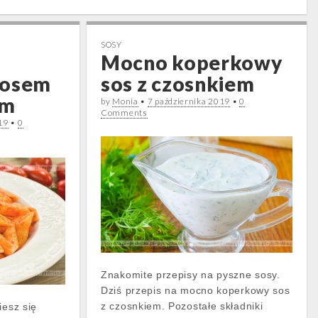
SOSY
Mocno koperkowy
sosem
sos z czosnkiem
ym
by
Monia
•
7 października 2019
•
0
Comments
19
•
0
Znakomite przepisy na pyszne sosy.
Dziś przepis na mocno koperkowy sos
z czosnkiem. Pozostałe składniki
iesz się