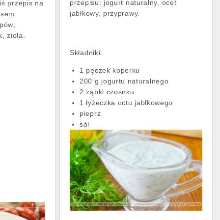
przepisu: jogurt naturalny, ocet
ś przepis na
jabłkowy, przyprawy.
osem
upów;
, zioła.
Składniki:
1 pęczek koperku
200 g jogurtu naturalnego
2 ząbki czosnku
1 łyżeczka octu jabłkowego
pieprz
sól