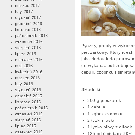
marzec 2017
luty 2017
styczeń 2017
grudzień 2016
listopad 2016
październik 2016
wrzesień 2016
Pyszny, prosty w wykona
sierpień 2016
pieczarkowy. Który idealn
lipiec 2016
jako dodatek do potraw 
czerwiec 2016
go wykonać potrzebujesz:
maj 2016
cebuli, czosnku i śmietan
kwiecień 2016
marzec 2016
luty 2016
Składniki:
styczeń 2016
grudzień 2015
300 g pieczarek
listopad 2015
1 cebula
październik 2015
1 ząbek czosnku
wrzesień 2015
2 łyżki masła
sierpień 2015
lipiec 2015
1 łyżka oliwy z oliwek
czerwiec 2015
125 ml śmietany 30%