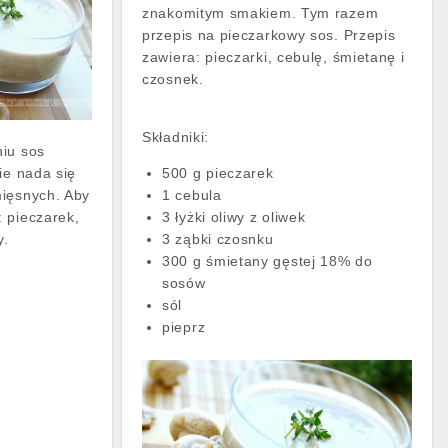
znakomitym smakiem. Tym razem
przepis na pieczarkowy sos. Przepis
zawiera: pieczarki, cebulę, śmietanę i
czosnek.
Składniki:
niu sos
ie nada się
500 g pieczarek
mięsnych. Aby
1 cebula
 pieczarek,
3 łyżki oliwy z oliwek
y.
3 ząbki czosnku
300 g śmietany gęstej 18% do
sosów
sól
pieprz