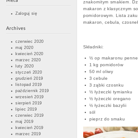
Meta
znakomitym smakiem. Dzi
makaron z klasycznym s
Zaloguj się
pomidorowym. Lista zak
makaron, cebula, czosnek
Archives
czerwiec 2020
Składniki:
maj 2020
kwiecień 2020
½ op makaronu penne
marzec 2020
1 kg pomidorów
luty 2020
50 ml oliwy
styczeń 2020
3 cebule
grudzień 2019
3 ząbki czosnku
listopad 2019
październik 2019
½ łyżeczki tymianku
wrzesień 2019
½ łyżeczki oregano
sierpień 2019
½ łyżeczki bazylii
lipiec 2019
sól
czerwiec 2019
pieprz do smaku
maj 2019
kwiecień 2019
marzec 2019