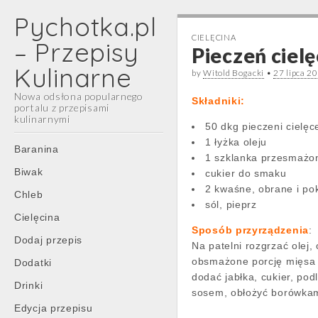
Pychotka.pl
CIELĘCINA
– Przepisy
Pieczeń cie
Kulinarne
by
Witold Bogacki
•
27 lipca 2
Nowa odsłona popularnego
Składniki:
portalu z przepisami
kulinarnymi
50 dkg pieczeni cielęc
1 łyżka oleju
Main
Skip
Baranina
1 szklanka przesmażo
menu
to
Biwak
cukier do smaku
content
2 kwaśne, obrane i pok
Chleb
sól, pieprz
Cielęcina
Sposób przyrządzenia
:
Dodaj przepis
Na patelni rozgrzać olej
obsmażone porcję mięsa 
Dodatki
dodać jabłka, cukier, pod
Drinki
sosem, obłożyć borówkam
Edycja przepisu