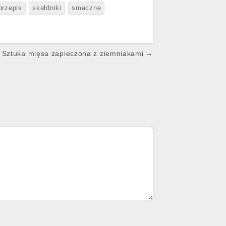
przepis
skałdniki
smaczne
Sztuka mięsa zapieczona z ziemniakami →