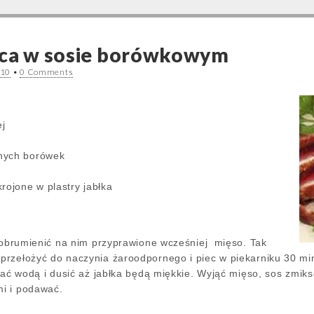
lęca w sosie borówkowym
010
•
0 Comments
ej
nych borówek
rojone w plastry jabłka
, obrumienić na nim przyprawione wcześniej mięso. Tak
przełożyć do naczynia żaroodpornego i piec w piekarniku 30 mi
lać wodą i dusić aż jabłka będą miękkie. Wyjąć mięso, sos zmiks
i i podawać.