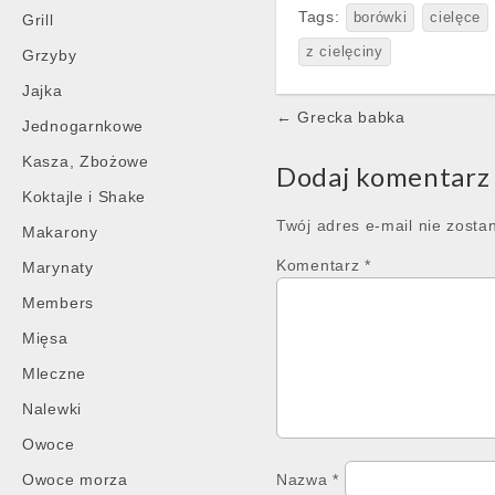
Tags:
borówki
cielęce
Grill
z cielęciny
Grzyby
Jajka
Post
← Grecka babka
Jednogarnkowe
navigation
Kasza, Zbożowe
Dodaj komentarz
Koktajle i Shake
Twój adres e-mail nie zosta
Makarony
Komentarz
*
Marynaty
Members
Mięsa
Mleczne
Nalewki
Owoce
Owoce morza
Nazwa
*