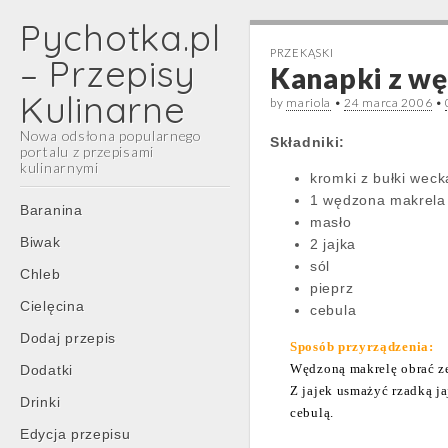
Pychotka.pl
PRZEKĄSKI
– Przepisy
Kanapki z w
Kulinarne
by
mariola
•
24 marca 2006
•
Nowa odsłona popularnego
Składniki:
portalu z przepisami
kulinarnymi
kromki z bułki weck
1 wędzona makrela
Main
Skip
Baranina
masło
menu
to
Biwak
2 jajka
content
sól
Chleb
pieprz
Cielęcina
cebula
Dodaj przepis
Sposób przyrządzenia:
Wędzoną makrelę obrać ze
Dodatki
Z jajek usmażyć rzadką j
Drinki
cebulą.
Edycja przepisu