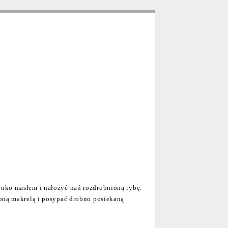
enko masłem i nałożyć nań rozdrobnioną rybę.
zoną makrelą i posypać drobno posiekaną