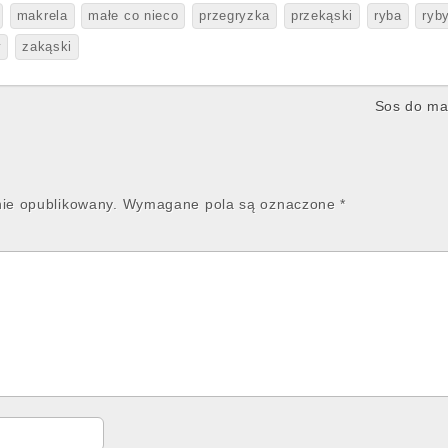
makrela
małe co nieco
przegryzka
przekąski
ryba
ryb
y
zakąski
Sos do mak
nie opublikowany.
Wymagane pola są oznaczone
*