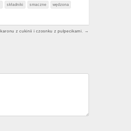
y
składniki
smaczne
wędzona
aronu z cukinii i czosnku z pulpecikami. →