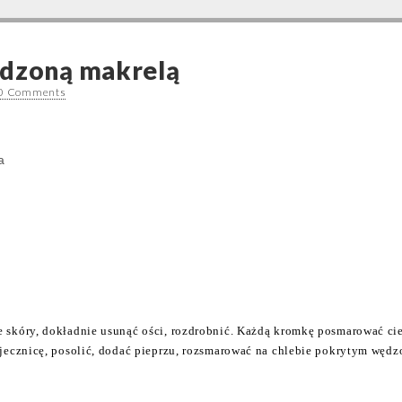
ędzoną makrelą
0 Comments
a
 skóry, dokładnie usunąć ości, rozdrobnić. Każdą kromkę posmarować ci
ajecznicę, posolić, dodać pieprzu, rozsmarować na chlebie pokrytym węd