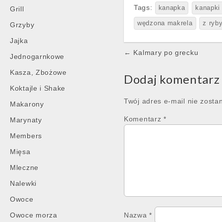
Tags:
kanapka
kanapki
Grill
wędzona makrela
z ryb
Grzyby
Jajka
Post
← Kalmary po grecku
Jednogarnkowe
navigation
Kasza, Zbożowe
Dodaj komentarz
Koktajle i Shake
Twój adres e-mail nie zosta
Makarony
Komentarz
*
Marynaty
Members
Mięsa
Mleczne
Nalewki
Owoce
Owoce morza
Nazwa
*