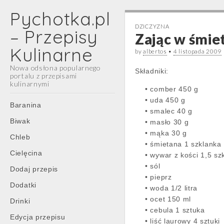
Pychotka.pl
DZICZYZNA
– Przepisy
Zając w śmiet
Kulinarne
by
albertos
•
4 listopada 2009
Nowa odsłona popularnego
Składniki:
portalu z przepisami
kulinarnymi
• comber 450 g
• uda 450 g
Main
Skip
Baranina
• smalec 40 g
menu
to
Biwak
• masło 30 g
content
• mąka 30 g
Chleb
• śmietana 1 szklanka
Cielęcina
• wywar z kości 1,5 sz
• sól
Dodaj przepis
• pieprz
Dodatki
• woda 1/2 litra
• ocet 150 ml
Drinki
• cebula 1 sztuka
Edycja przepisu
• liść laurowy 4 sztuki