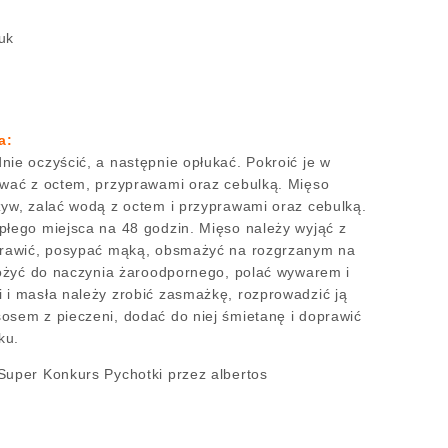
tuk
a:
nie oczyścić, a następnie opłukać. Pokroić je w
ować z octem, przyprawami oraz cebulką. Mięso
zyw, zalać wodą z octem i przyprawami oraz cebulką.
płego miejsca na 48 godzin. Mięso należy wyjąć z
yprawić, posypać mąką, obsmażyć na rozgrzanym na
ełożyć do naczynia żaroodpornego, polać wywarem i
 i masła należy zrobić zasmażkę, rozprowadzić ją
osem z pieczeni, dodać do niej śmietanę i doprawić
ku.
Super Konkurs Pychotki przez albertos