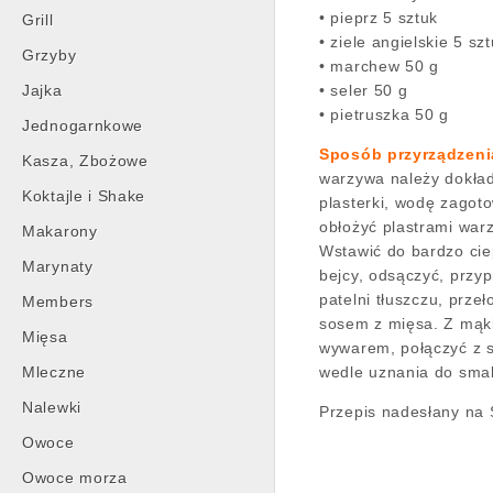
• pieprz 5 sztuk
Grill
• ziele angielskie 5 sz
Grzyby
• marchew 50 g
Jajka
• seler 50 g
• pietruszka 50 g
Jednogarnkowe
Sposób przyrządzeni
Kasza, Zbożowe
warzywa należy dokład
Koktajle i Shake
plasterki, wodę zagot
obłożyć plastrami war
Makarony
Wstawić do bardzo cie
Marynaty
bejcy, odsączyć, prz
patelni tłuszczu, prz
Members
sosem z mięsa. Z mąki
Mięsa
wywarem, połączyć z s
Mleczne
wedle uznania do sma
Nalewki
Przepis nadesłany na 
Owoce
Owoce morza