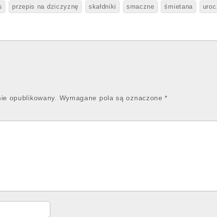
s
przepis na dziczyznę
skałdniki
smaczne
śmietana
uroc
nie opublikowany.
Wymagane pola są oznaczone
*