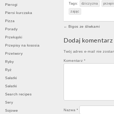
Tags:
dziczyzna
przepi
Pierogi
zając
Piersi kurczaka
Pizza
Post
← Bigos ze śliwkami
Porady
navigation
Przekąski
Dodaj komentarz
Przepisy na łososia
Twój adres e-mail nie zosta
Przetwory
Komentarz
*
Ryby
Ryż
Sałatki
Sałatki
Search recipes
Sery
Nazwa
*
Sojowe