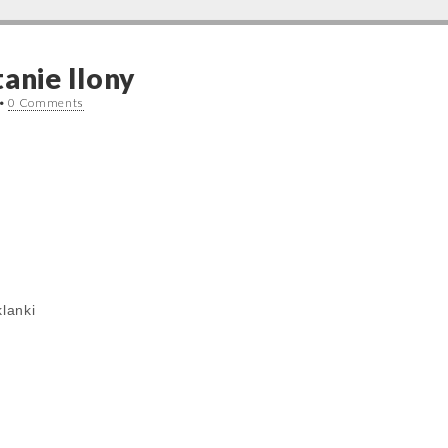
anie Ilony
•
0 Comments
klanki