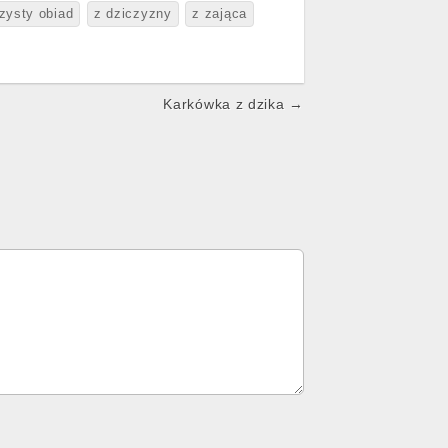
zysty obiad
z dziczyzny
z zająca
Karkówka z dzika →