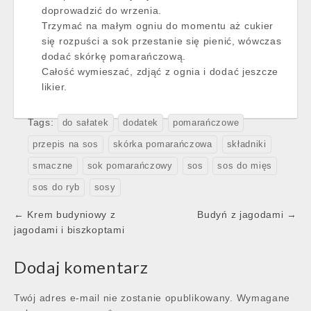
doprowadzić do wrzenia.
Trzymać na małym ogniu do momentu aż cukier
się rozpuści a sok przestanie się pienić, wówczas
dodać skórkę pomarańczową.
Całość wymieszać, zdjąć z ognia i dodać jeszcze
likier.
Tags:
do sałatek
dodatek
pomarańczowe
przepis na sos
skórka pomarańczowa
składniki
smaczne
sok pomarańczowy
sos
sos do mięs
sos do ryb
sosy
Post
← Krem budyniowy z
Budyń z jagodami →
navigation
jagodami i biszkoptami
Dodaj komentarz
Twój adres e-mail nie zostanie opublikowany.
Wymagane