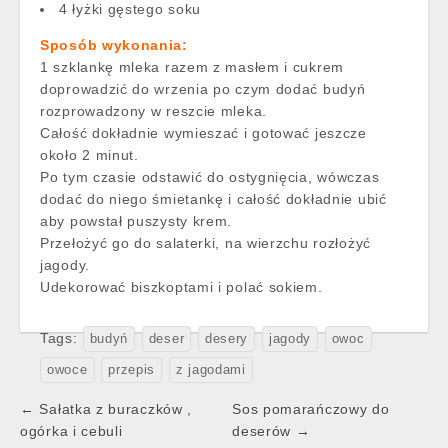
4 łyżki gęstego soku
Sposób wykonania:
1 szklankę mleka razem z masłem i cukrem
doprowadzić do wrzenia po czym dodać budyń
rozprowadzony w reszcie mleka.
Całość dokładnie wymieszać i gotować jeszcze
około 2 minut.
Po tym czasie odstawić do ostygnięcia, wówczas
dodać do niego śmietankę i całość dokładnie ubić
aby powstał puszysty krem.
Przełożyć go do salaterki, na wierzchu rozłożyć
jagody.
Udekorować biszkoptami i polać sokiem.
Tags:
budyń
deser
desery
jagody
owoc
owoce
przepis
z jagodami
Post
← Sałatka z buraczków ,
Sos pomarańczowy do
navigation
ogórka i cebuli
deserów →