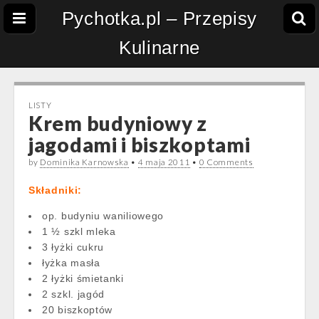
Pychotka.pl – Przepisy
Kulinarne
LISTY
Krem budyniowy z
jagodami i biszkoptami
by
Dominika Karnowska
•
4 maja 2011
•
0 Comments
Składniki:
op. budyniu waniliowego
1 ½ szkl mleka
3 łyżki cukru
łyżka masła
2 łyżki śmietanki
2 szkl. jagód
20 biszkoptów