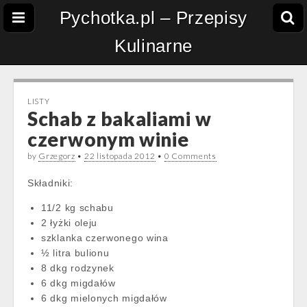
Pychotka.pl – Przepisy
Kulinarne
LISTY
Schab z bakaliami w
czerwonym winie
by
Grzegorz
•
22 listopada 2012
•
0 Comments
Składniki:
11/2 kg schabu
2 łyżki oleju
szklanka czerwonego wina
½ litra bulionu
8 dkg rodzynek
6 dkg migdałów
6 dkg mielonych migdałów