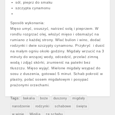
sól, pieprz do smaku
szczypta cynamonu
Sposób wykonania:
Mięso umyć, osuszyć, natrzeć solą i pieprzem. W
rondlu rozgrzać olej, włożyć mięso i obsmażyć na
rumiano z każdej strony. Wlać bulion i wino, dodać
rodzynki i dwie szczypty cynamonu. Przykryć i dusić
na małym ogniu około godziny. Migdały wrzucić na 3
minuty do wrzącej wody, odcedzić, przelać zimną
wodą i zdjąć skórki, zrumienić na patelni bez
tłuszczu. Mięso wyjąć. Mielone migdały wsypać do
sosu z duszenia, gotować 5 minut. Schab pokroić w
plastry, polać sosem migdałowym i posypać
prażonymi orzechami.
Tags:
bakalia
boże
duszony
migdały
narodzenie
rodzynki
schabowe
święta
w winie
Wigilia
ze schabu