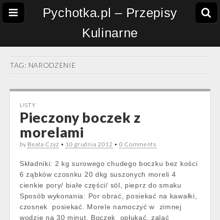
Pychotka.pl – Przepisy
Kulinarne
TAG:
NARODZENIE
LISTY
Pieczony boczek z
morelami
by
Beata Czyż
•
10 grudnia 2012
•
0 Comments
Składniki: 2 kg surowego chudego boczku bez kości
6 ząbków czosnku 20 dkg suszonych moreli 4
cienkie pory/ białe części/ sól, pieprz do smaku
Sposób wykonania: Por obrać, posiekać na kawałki,
czosnek posiekać. Morele namoczyć w zimnej
wodzie na 30 minut. Boczek opłukać, zalać