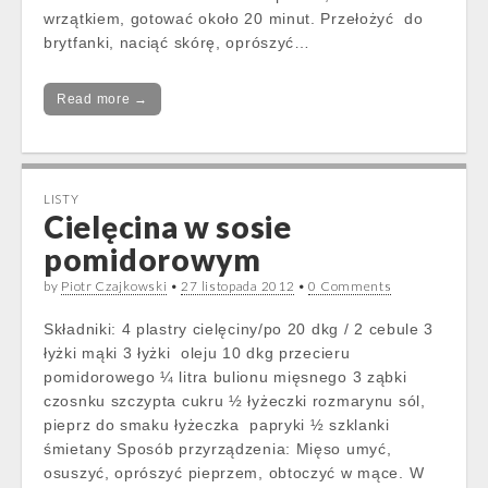
wrzątkiem, gotować około 20 minut. Przełożyć do
brytfanki, naciąć skórę, oprószyć…
Read more →
LISTY
Cielęcina w sosie
pomidorowym
by
Piotr Czajkowski
•
27 listopada 2012
•
0 Comments
Składniki: 4 plastry cielęciny/po 20 dkg / 2 cebule 3
łyżki mąki 3 łyżki oleju 10 dkg przecieru
pomidorowego ¼ litra bulionu mięsnego 3 ząbki
czosnku szczypta cukru ½ łyżeczki rozmarynu sól,
pieprz do smaku łyżeczka papryki ½ szklanki
śmietany Sposób przyrządzenia: Mięso umyć,
osuszyć, oprószyć pieprzem, obtoczyć w mące. W