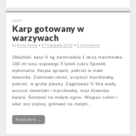
LISTY
Karp gotowany w
warzywach
by
Anna Kania
•
27 listopada 2012
•
0 Comments
Składniki: karp ½ kg ziemniaków 1 duża marchewka
100 ml sosu sojowego 5 łyżek cukru Sposób
wykonania: Karpia sprawić, pokroić w małe
dzwonka. Ziemniaki obrać, oczyścić marchewkę,
pokroić w grube plastry. Zagotować ¾ litra wody,
wrzucić ziemniaki i marchewkę, oraz dzwonka
karpia. Gotować na małym ogniu. Wsypać cukier i
wlać sos sojowy, gotować na małym…
Read more →