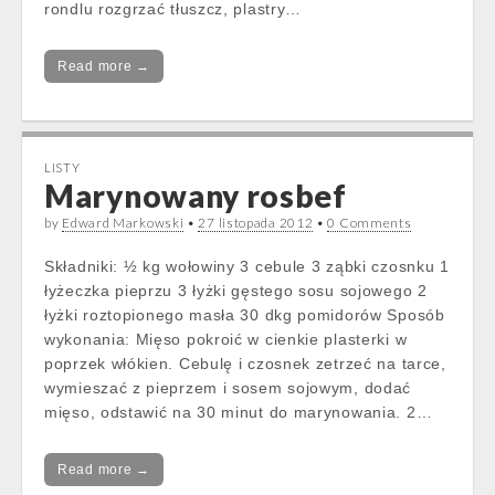
rondlu rozgrzać tłuszcz, plastry…
Read more →
LISTY
Marynowany rosbef
by
Edward Markowski
•
27 listopada 2012
•
0 Comments
Składniki: ½ kg wołowiny 3 cebule 3 ząbki czosnku 1
łyżeczka pieprzu 3 łyżki gęstego sosu sojowego 2
łyżki roztopionego masła 30 dkg pomidorów Sposób
wykonania: Mięso pokroić w cienkie plasterki w
poprzek włókien. Cebulę i czosnek zetrzeć na tarce,
wymieszać z pieprzem i sosem sojowym, dodać
mięso, odstawić na 30 minut do marynowania. 2…
Read more →