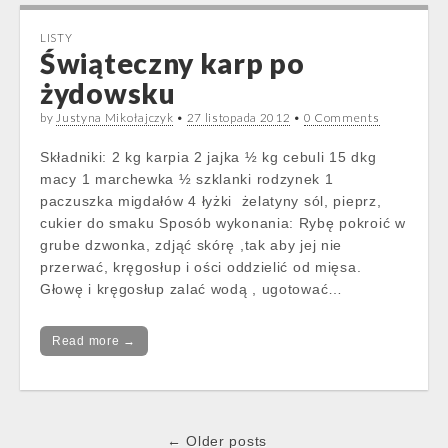
LISTY
Świąteczny karp po
żydowsku
by
Justyna Mikołajczyk
•
27 listopada 2012
•
0 Comments
Składniki: 2 kg karpia 2 jajka ½ kg cebuli 15 dkg
macy 1 marchewka ½ szklanki rodzynek 1
paczuszka migdałów 4 łyżki żelatyny sól, pieprz,
cukier do smaku Sposób wykonania: Rybę pokroić w
grube dzwonka, zdjąć skórę ,tak aby jej nie
przerwać, kręgosłup i ości oddzielić od mięsa.
Głowę i kręgosłup zalać wodą , ugotować…
Read more →
Post
← Older posts