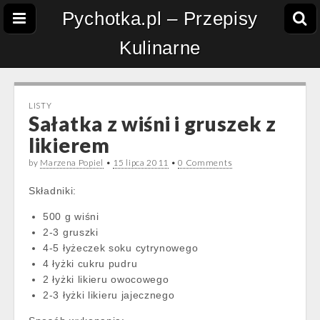
Pychotka.pl – Przepisy
Kulinarne
LISTY
Sałatka z wiśni i gruszek z
likierem
by
Marzena Popiel
•
15 lipca 2011
•
0 Comments
Składniki:
500 g wiśni
2-3 gruszki
4-5 łyżeczek soku cytrynowego
4 łyżki cukru pudru
2 łyżki likieru owocowego
2-3 łyżki likieru jajecznego