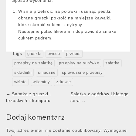
Sposób wykonania:
Wiśnie przekroić na połówki i usunąć pestki,
obrane gruszki pokroić na mniejsze kawałki,
które skropić sokiem z cytryny.
Następnie polać likierami i doprawić do smaku
cukrem pudrem.
Tags:
gruszki
owoce
przepis
przepisy na sałatkę
przepisy na surówkę
sałatka
składniki
smaczne
sprawdzone przepisy
wiśnia
witaminy
zdrowie
Post
← Sałatka z gruszki i
Sałatka z ogórków i białego
navigation
brzoskwiń z kompotu
sera →
Dodaj komentarz
Twój adres e-mail nie zostanie opublikowany.
Wymagane