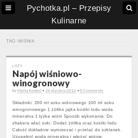
Pychotka.pl – Przepisy
Kulinarne
TAG:
WIŚNIA
LISTY
Napój wiśniowo-
winogronowy
by
Marta Konkel
•
26 stycznia 2012
•
0 Comments
Składniki: 200 ml soku wiśniowego 100 ml soku
winogronowego 1 żółtko jajka kostki lodu woda
mineralna 1 łyżka wiśni Sposób wykonania: Do
shakera wlać soki. Dodać żółtka oraz kostki lodu.
Całość dokładnie wymieszać i przelać do szklanek.
Uzupełnić wodą mineralną i włożyć wiśnie.