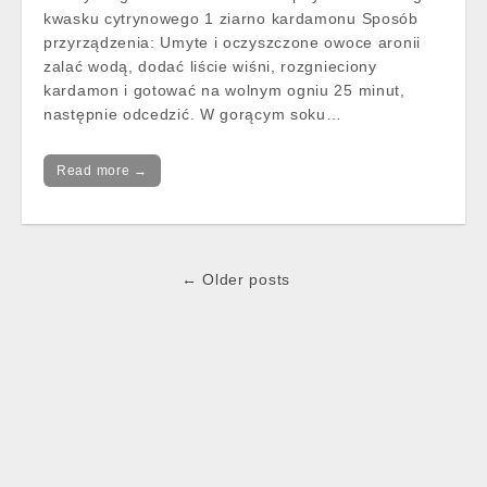
kwasku cytrynowego 1 ziarno kardamonu Sposób
przyrządzenia: Umyte i oczyszczone owoce aronii
zalać wodą, dodać liście wiśni, rozgnieciony
kardamon i gotować na wolnym ogniu 25 minut,
następnie odcedzić. W gorącym soku…
Read more →
Post
← Older posts
navigation