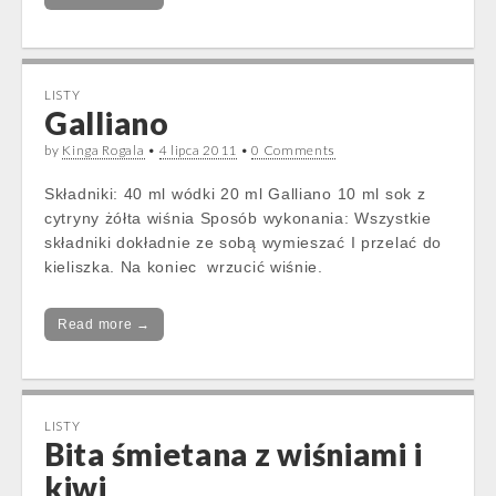
LISTY
Galliano
by
Kinga Rogala
•
4 lipca 2011
•
0 Comments
Składniki: 40 ml wódki 20 ml Galliano 10 ml sok z
cytryny żółta wiśnia Sposób wykonania: Wszystkie
składniki dokładnie ze sobą wymieszać I przelać do
kieliszka. Na koniec wrzucić wiśnie.
Read more →
LISTY
Bita śmietana z wiśniami i
kiwi