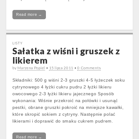
Read more →
LISTY
Sałatka z wiśni i gruszek z
likierem
by
Marzena Popiel
•
15 lipca 2011
•
0 Comments
Składniki: 500 g wiśni 2-3 gruszki 4-5 łyżeczek soku
cytrynowego 4 łyżki cukru pudru 2 łyżki likieru
owocowego 2-3 łyżki likieru jajecznego Sposób
wykonania: Wiśnie przekroić na połówki i usunąć
pestki, obrane gruszki pokroić na mniejsze kawałki,
które skropić sokiem z cytryny. Następnie polać
likierami i doprawić do smaku cukrem pudrem.
Read more →