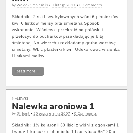
by
Waldek Smoleński
•
8 lutego 2011
•
0 Comments
Składniki: 2 szkl. wydrylowanych wiśni 6 plasterków
kiwi 6 listków melisy bita śmietana Sposób
wykonania: Wiśniewki przekroić na połówki i
przełożyć do pucharków przekładając je bitą
śmietaną. Na wierzchu rozkładamy gruba warstwę
śmietany. Wbić plasterki kiwi . Udekorować wisienką
i listkami melisy.
Read more →
NALEWKI
Nalewka aroniowa 1
by
Birbant
•
20 października 2007
•
0 Comments
Składniki: 1½ kg aronii 30 liści z wiśni z ogonkami 1
l wody 1 kg cukru lub miodu 1 l spirytusu 95° 20 g