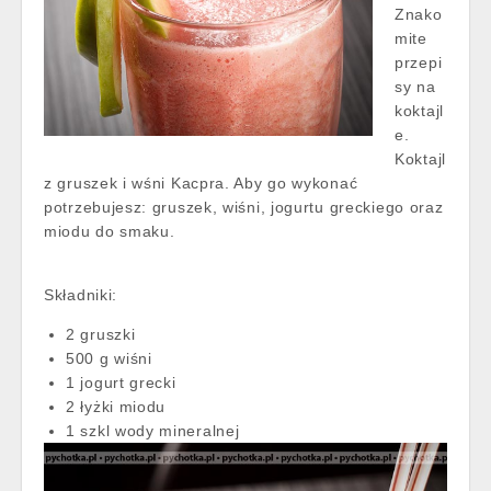
Znako
mite
przepi
sy na
koktajl
e.
Koktajl
z gruszek i wśni Kacpra. Aby go wykonać
potrzebujesz: gruszek, wiśni, jogurtu greckiego oraz
miodu do smaku.
Składniki:
2 gruszki
500 g wiśni
1 jogurt grecki
2 łyżki miodu
1 szkl wody mineralnej