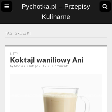
Pychotka.pl – Przepisy
Kulinarne
TAG:
GRUSZKI
LISTY
Koktajl waniliowy Ani
by
Monia
•
7 lutego 2019
•
0 Comments