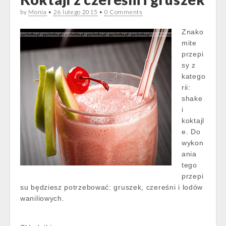
by
Monia
•
26 lutego 2015
•
0 Comments
Znako
mite
przepi
sy z
katego
rii:
shake
i
koktajl
e. Do
wykon
ania
tego
przepi
su będziesz potrzebować: gruszek, czereśni i lodów
waniliowych.