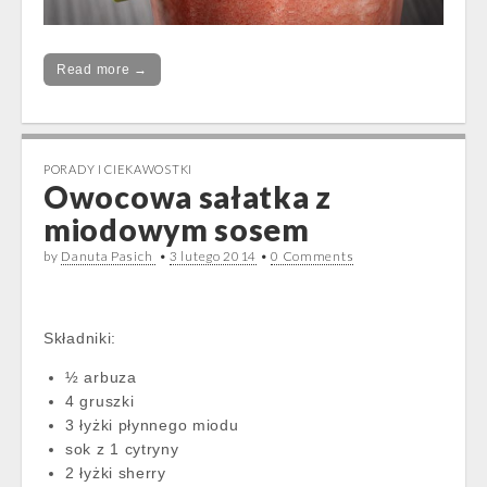
Read more →
PORADY I CIEKAWOSTKI
Owocowa sałatka z
miodowym sosem
by
Danuta Pasich
•
3 lutego 2014
•
0 Comments
Składniki:
½ arbuza
4 gruszki
3 łyżki płynnego miodu
sok z 1 cytryny
2 łyżki sherry