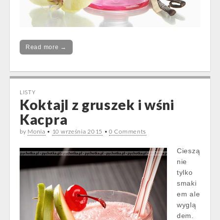
Read more →
LISTY
Koktajl z gruszek i wśni
Kacpra
by
Monia
•
10 września 2015
•
0 Comments
Cieszą
nie
tylko
smaki
em ale
wyglą
dem.