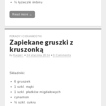
¼ łyżeczki imbiru
Read more →
PORADY I CIEKAWOSTKI
Zapiekane gruszki z
kruszonką
by
Kacper
•
24 stycznia 2014
•
0 Comments
Składniki:
6 gruszek
1 szkl. mąki
1 szkl. płatków migdałowych
cynamon
½ szkl. cukru