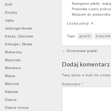
Następnie płatki, mąk
Grill
Powstałe ciasto pokrus
Grzyby
Wstawić do piekarnika
Jajka
Liczba porcji:
4
Jednogarnkowe
Tags:
Kasza, Zbożowe
gruszki
kruszonk
Koktajle i Shake
Post
← Orzechowe pianki
Makarony
navigation
Marynaty
Dodaj komentarz
Members
Twój adres e-mail nie zosta
Mięsa
Mleczne
Komentarz
*
Nalewki
Owoce
Owoce morza