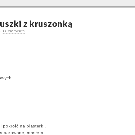
uszki z kruszonką
•
0 Comments
łowych
i pokroić na plasterki.
wysmarowanej masłem.