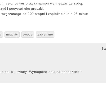
ę, masło, cukier oraz cynamon wymieszać ze sobą.
zyć i posypać nim gruszki.
 rozgrzanego do 200 stopni i zapiekać około 25 minut.
a
migdały
owoce
zapiekane
Sa
nie opublikowany.
Wymagane pola są oznaczone
*