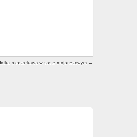
łatka pieczarkowa w sosie majonezowym →