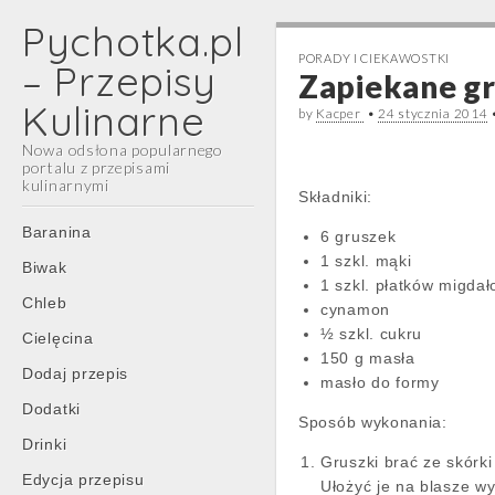
Pychotka.pl
PORADY I CIEKAWOSTKI
– Przepisy
Zapiekane gr
Kulinarne
by
Kacper
•
24 stycznia 2014
Nowa odsłona popularnego
portalu z przepisami
kulinarnymi
Składniki:
Main
Skip
Baranina
6 gruszek
menu
to
1 szkl. mąki
Biwak
content
1 szkl. płatków migda
Chleb
cynamon
½ szkl. cukru
Cielęcina
150 g masła
Dodaj przepis
masło do formy
Dodatki
Sposób wykonania:
Drinki
Gruszki brać ze skórki 
Edycja przepisu
Ułożyć je na blasze 