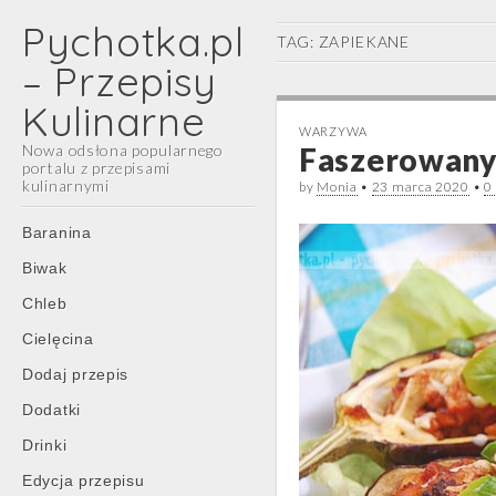
Pychotka.pl
TAG:
ZAPIEKANE
– Przepisy
Kulinarne
WARZYWA
Nowa odsłona popularnego
Faszerowany 
portalu z przepisami
kulinarnymi
by
Monia
•
23 marca 2020
•
0
Main
Skip
Baranina
menu
to
Biwak
content
Chleb
Cielęcina
Dodaj przepis
Dodatki
Drinki
Edycja przepisu