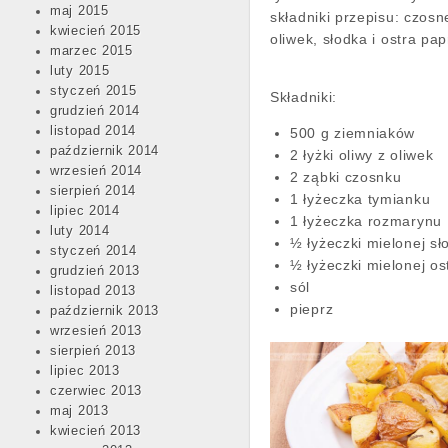
maj 2015
składniki przepisu: czosn
kwiecień 2015
oliwek, słodka i ostra pa
marzec 2015
luty 2015
styczeń 2015
Składniki:
grudzień 2014
listopad 2014
500 g ziemniaków
październik 2014
2 łyżki oliwy z oliwek
wrzesień 2014
2 ząbki czosnku
sierpień 2014
1 łyżeczka tymianku
lipiec 2014
1 łyżeczka rozmarynu
luty 2014
½ łyżeczki mielonej sł
styczeń 2014
½ łyżeczki mielonej os
grudzień 2013
sól
listopad 2013
pieprz
październik 2013
wrzesień 2013
sierpień 2013
lipiec 2013
czerwiec 2013
maj 2013
kwiecień 2013