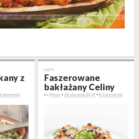
LISTY
kany z
Faszerowane
bakłażany Celiny
 Comments
by
Monia
•
26 stycznia 2019
•
0 Comments