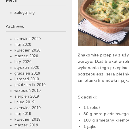
Meta
Zaloguj się
Archives
czerwiec 2020
maj 2020
kwiecień 2020
Znakomite przepisy z uż
marzec 2020
warzyw. Dziś brokuł w rol
luty 2020
wykonania tego przepisu
styczeń 2020
grudzień 2019
potrzebujesz: sera pleśn
listopad 2019
śmietanki kremówki i jajk
październik 2019
wrzesień 2019
sierpień 2019
Składniki:
lipiec 2019
1 brokuł
czerwiec 2019
80 g sera pleśnioweg
maj 2019
kwiecień 2019
100 g śmietany kremó
marzec 2019
1 jajko