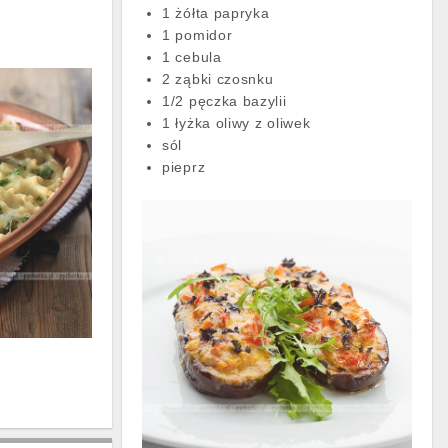
1 żółta papryka
1 pomidor
1 cebula
2 ząbki czosnku
1/2 pęczka bazylii
1 łyżka oliwy z oliwek
sól
pieprz