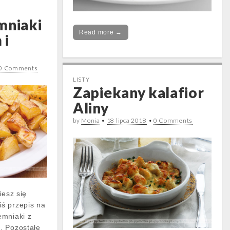
mniaki
Read more →
 i
0 Comments
LISTY
Zapiekany kalafior
Aliny
by
Monia
•
18 lipca 2018
•
0 Comments
iesz się
ś przepis na
emniaki z
. Pozostałe