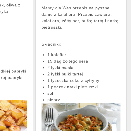
ek, oliwa z
Mamy dla Was przepis na pyszne
pryka.
danie z kalafiora. Przepis zawiera:
kalafiora, żółty ser, bułkę tartą i natkę
pietruszki.
Składniki:
1 kalafior
15 dag żółtego sera
2 łyżki masła
odkiej papryki
2 łyżki bułki tartej
trej papryki
1 łyżeczka soku z cytryny
1 pęczek natki pietruszki
sól
pieprz