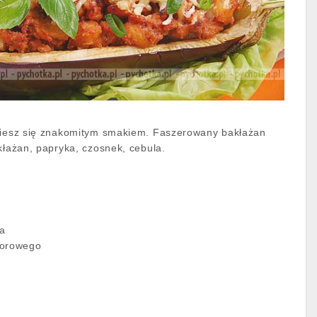
 ciesz się znakomitym smakiem. Faszerowany bakłażan
kłażan, papryka, czosnek, cebula.
ka
dorowego