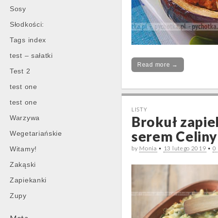
Sosy
Słodkości:
Tags index
test – sałatki
Read more →
Test 2
test one
test one
LISTY
Brokuł zapie
Warzywa
serem Celiny
Wegetariańskie
by
Monia
•
13 lutego 2019
•
0
Witamy!
Zakąski
Zapiekanki
Zupy