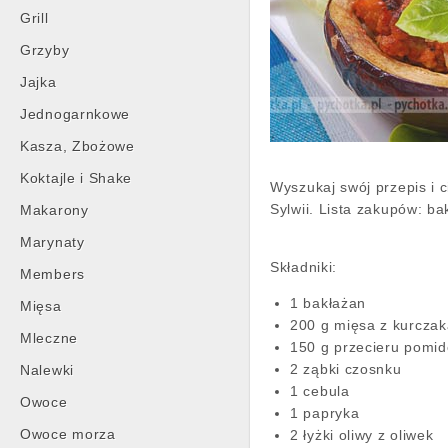
Grill
Grzyby
Jajka
Jednogarnkowe
Kasza, Zbożowe
Koktajle i Shake
Wyszukaj swój przepis i
Sylwii. Lista zakupów: ba
Makarony
Marynaty
Składniki:
Members
1 bakłażan
Mięsa
200 g mięsa z kurcza
Mleczne
150 g przecieru pomi
2 ząbki czosnku
Nalewki
1 cebula
Owoce
1 papryka
Owoce morza
2 łyżki oliwy z oliwek