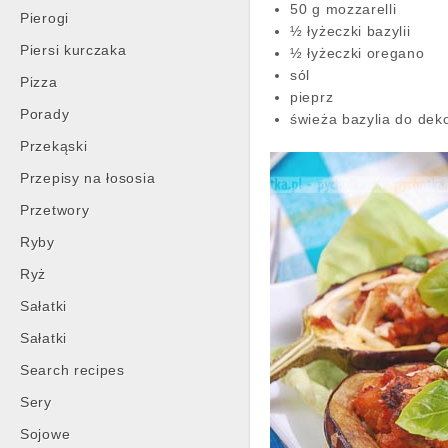
50 g mozzarelli
Pierogi
½ łyżeczki bazylii
Piersi kurczaka
½ łyżeczki oregano
sól
Pizza
pieprz
Porady
świeża bazylia do dek
Przekąski
Przepisy na łososia
Przetwory
Ryby
Ryż
Sałatki
Sałatki
Search recipes
Sery
Sojowe