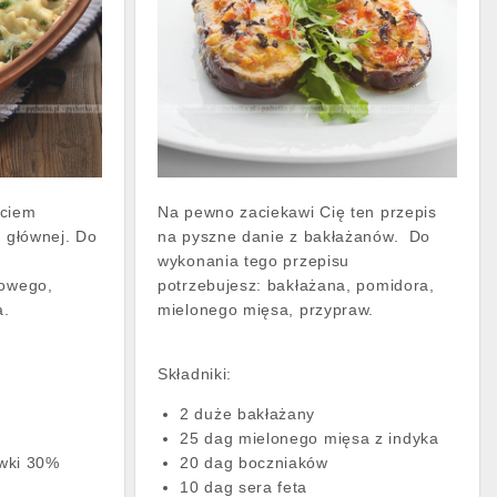
yciem
Na pewno zaciekawi Cię ten przepis
i głównej. Do
na pyszne danie z bakłażanów. Do
wykonania tego przepisu
iowego,
potrzebujesz: bakłażana, pomidora,
a.
mielonego mięsa, przypraw.
Składniki:
2 duże bakłażany
o
25 dag mielonego mięsa z indyka
wki 30%
20 dag boczniaków
10 dag sera feta