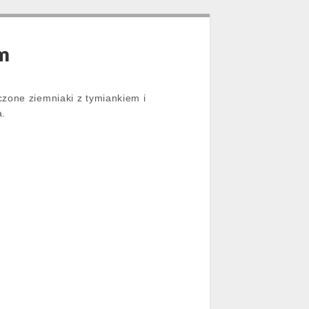
em
czone ziemniaki z tymiankiem i
a.