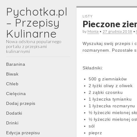
Pychotka.pl
LISTY
– Przepisy
Pieczone zie
Kulinarne
by
Monia
•
27 grudnia 2018
•
Nowa odsłona popularnego
Wyszukaj swój przepis i 
portalu z przepisami
rozmarynem. Pozostałe skł
kulinarnymi
Main
Skip
Baranina
Składniki:
menu
to
Biwak
content
500 g ziemniaków
Chleb
2 łyżki oliwy z oliwek
2 ząbki czosnku
Cielęcina
1 łyżeczka tymianku
Dodaj przepis
1 łyżeczka rozmarynu
½ łyżeczki mielonej sł
Dodatki
½ łyżeczki mielonej os
Drinki
sól
Edycja przepisu
pieprz