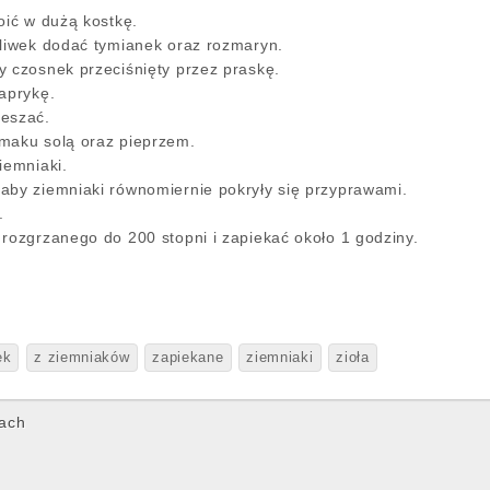
oić w dużą kostkę.
oliwek dodać tymianek oraz rozmaryn.
y czosnek przeciśnięty przez praskę.
paprykę.
ieszać.
smaku solą oraz pieprzem.
iemniaki.
aby ziemniaki równomiernie pokryły się przyprawami.
.
 rozgrzanego do 200 stopni i zapiekać około 1 godziny.
ek
z ziemniaków
zapiekane
ziemniaki
zioła
ach