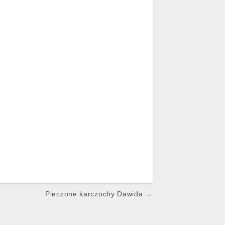
Pieczone karczochy Dawida →