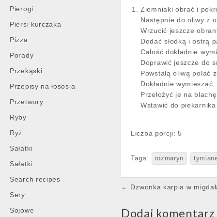
Pierogi
Ziemniaki obrać i pokr
Następnie do oliwy z 
Piersi kurczaka
Wrzucić jeszcze obran
Pizza
Dodać słodką i ostrą 
Całość dokładnie wym
Porady
Doprawić jeszcze do 
Przekąski
Powstałą oliwą polać z
Dokładnie wymieszać, 
Przepisy na łososia
Przełożyć je na blachę
Przetwory
Wstawić do piekarnika
Ryby
Ryż
Liczba porcji: 5
Sałatki
Tags:
rozmaryn
tymian
Sałatki
Search recipes
Post
← Dzwonka karpia w migdał
Sery
navigation
Dodaj komentarz
Sojowe