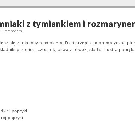
mniaki z tymiankiem i rozmaryn
0 Comments
ciesz się znakomitym smakiem. Dziś przepis na aromatyczne pie
adniki przepisu: czosnek, oliwa z oliwek, słodka i ostra papryk
odkiej papryki
trej papryki