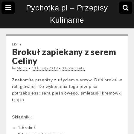
Pychotka.pl – Przepisy
Kulinarne
LISTY
Brokuł zapiekany z serem
Celiny
by
Monia
•
13 lutego 2019
•
0 Comments
Znakomite przepisy z użyciem warzyw. Dziś brokuł w
roli głównej. Do wykonania tego przepisu
potrzebujesz: sera pleśniowego, śmietanki kremówki
i jajka.
Składniki:
1 brokuł