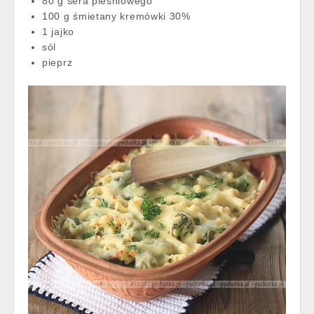
80 g sera pleśniowego
100 g śmietany kremówki 30%
1 jajko
sól
pieprz