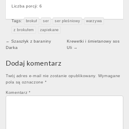
Liczba porcji: 6
Tags:
brokuł
ser
ser pleśniowy
warzywa
z brokułem
zapiekane
Post
← Szaszłyk z baraniny
Krewetki i śmietanowy sos
navigation
Darka
Uli →
Dodaj komentarz
Twój adres e-mail nie zostanie opublikowany.
Wymagane
pola są oznaczone
*
Komentarz
*