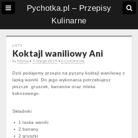
Pychotka.pl – Przepisy
Kulinarne
LISTY
Koktajl waniliowy Ani
by
Monia
•
7 lutego 2019
•
0 Comments
Dziś podajemy przepis na pyszny koktajl waniliowy z
laską wanilii. Do jego wykonania potrzebujesz
jeszcze: gruszek, bananów oraz mleka
kokosowego.
Składniki:
1 laska wanilii
2 banany
2 gruszki