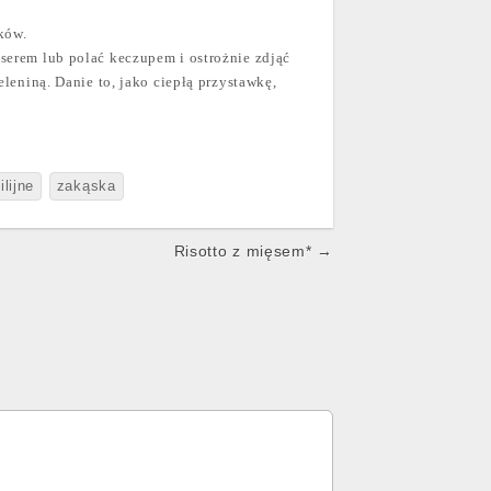
ków.
serem lub polać keczupem i ostrożnie zdjąć
leniną. Danie to, jako ciepłą przystawkę,
ilijne
zakąska
Risotto z mięsem* →