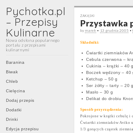
Pychotka.pl
ZAKĄSKI
– Przepisy
Przystawka 
Kulinarne
by
marek
•
13 grudnia 2005
•
Nowa odsłona popularnego
Składniki:
portalu z przepisami
kulinarnymi
Ćwiartki ziemniaków A
Cebula czerwona – krą
Main
Skip
Baranina
Cukinia – krążki – 40 
menu
to
Biwak
Boczek wędzony – 40 
content
Ketchup – 50 g
Chleb
Ser żółty – tarty – 20 
Cielęcina
Masło – 30 g
Delikat do drobiu Knor
Dodaj przepis
Sposób przyrządzenia:
Dodatki
Pokrojone w krążki cebulę i 
Drinki
Ćwiartki ziemniaków Aviko u
Edycja przepisu
1/3 gorących cząstek ziemnia