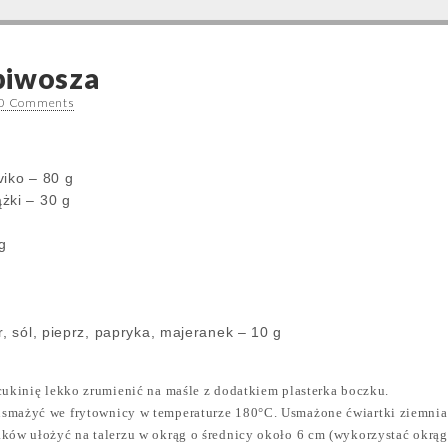
piwosza
0 Comments
viko – 80 g
żki – 30 g
g
g
g
r, sól, pieprz, papryka, majeranek – 10 g
cukinię lekko zrumienić na maśle z dodatkiem plasterka boczku.
smażyć we frytownicy w temperaturze 180°C. Usmażone ćwiartki ziemnia
ków ułożyć na talerzu w okrąg o średnicy około 6 cm (wykorzystać okrągł