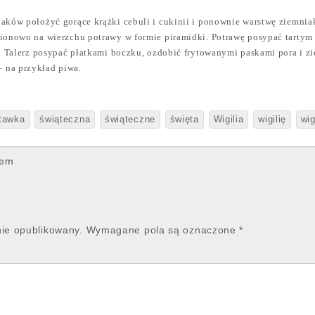
iaków położyć gorące krążki cebuli i cukinii i ponownie warstwę ziemnia
pionowo na wierzchu potrawy w formie piramidki. Potrawę posypać tartym 
a. Talerz posypać płatkami boczku, ozdobić frytowanymi paskami pora i zie
 na przykład piwa.
tawka
świąteczna
świąteczne
święta
Wigilia
wigilię
wig
iem
nie opublikowany.
Wymagane pola są oznaczone
*