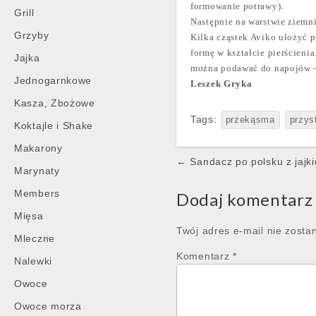
formowanie potrawy).
Grill
Następnie na warstwie ziemn
Grzyby
Kilka cząstek Aviko ułożyć 
formę w kształcie pierścieni
Jajka
można podawać do napojów –
Jednogarnkowe
Leszek Gryka
Kasza, Zbożowe
Tags:
przekąsma
przys
Koktajle i Shake
Makarony
Post
← Sandacz po polsku z jajk
Marynaty
navigation
Members
Dodaj komentarz
Mięsa
Twój adres e-mail nie zosta
Mleczne
Komentarz
*
Nalewki
Owoce
Owoce morza