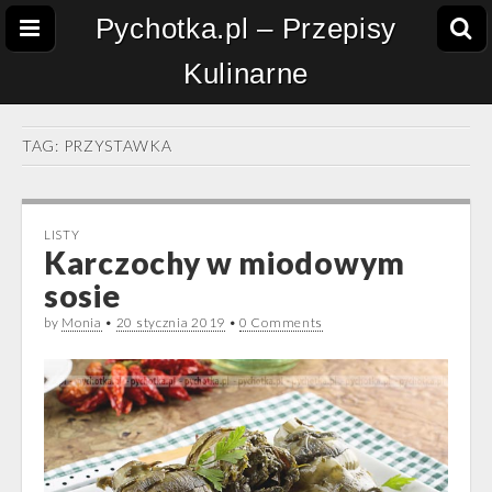
Pychotka.pl – Przepisy
Kulinarne
TAG:
PRZYSTAWKA
LISTY
Karczochy w miodowym
sosie
by
Monia
•
20 stycznia 2019
•
0 Comments