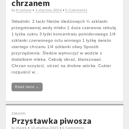
chrzanem
by
Krystyna
•
2 stycznia 2006
•
0 Comments
Składniki: 2 tacki filetów śledziowych ¼ szklanki
przegotowanej wody mleko 1 duża czerwona cebulą
1 łyżka cukru 3 łyżki koncentratu pomidorowego 1/4
szklanki czerwonego octu winnego 1 łyżkę świeżo
utartego chrzanu 1/4 szklanki oliwy Sposób
przyrządzenia: Śledzie wymoczyć w wodzie z
dodatkiem mleka. Cebulę obrać, blanszować.
Chrzan oczyścić, utrzeć na drobne wiórka. Cukier
rozpuścić w…
Read more →
ZAKĄSKI
Przystawka piwosza
by
marek
•
13 grudnia 2005
•
0 Comments