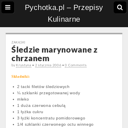
Pychotka.pl – Przepisy
Kulinarne
ZAKĄSKI
Śledzie marynowane z
chrzanem
by
Krystyna
•
2 stycznia 2006
•
0 Comments
Składniki:
2 tacki filetów śledziowych
¼ szklanki przegotowanej wody
mleko
1 duża czerwona cebulą
1 łyżka cukru
3 łyżki koncentratu pomidorowego
1/4 szklanki czerwonego octu winnego