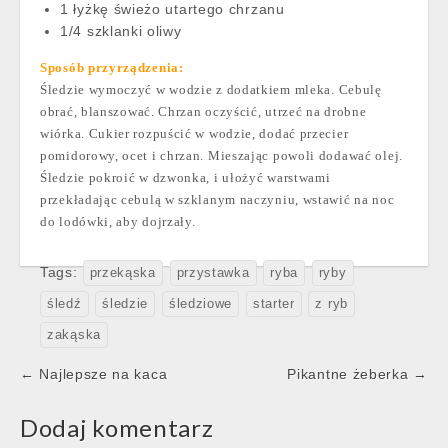
1 łyżkę świeżo utartego chrzanu
1/4 szklanki oliwy
Sposób przyrządzenia:
Śledzie wymoczyć w wodzie z dodatkiem mleka. Cebulę
obrać, blanszować. Chrzan oczyścić, utrzeć na drobne
wiórka. Cukier rozpuścić w wodzie, dodać przecier
pomidorowy, ocet i chrzan. Mieszając powoli dodawać olej.
Śledzie pokroić w dzwonka, i ułożyć warstwami
przekładając cebulą w szklanym naczyniu, wstawić na noc
do lodówki, aby dojrzały.
Tags:
przekąska
przystawka
ryba
ryby
śledź
śledzie
śledziowe
starter
z ryb
zakąska
Post
← Najlepsze na kaca
Pikantne żeberka →
navigation
Dodaj komentarz