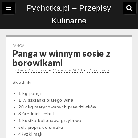
Pychotka.pl – Przepisy
Kulinarne
PANGA
Panga w winnym sosie z
borowikami
by
Karol Ziarkowski
•
26 stycznia 2011
•
0 Comments
Składniki:
1 kg pangi
1 ½ szklanki białego wina
20 dkg marynowanych prawdziwków
8 średnich cebul
1 kostka bulionowa grzybowa
sól, pieprz do smaku
4 łyżki mąki