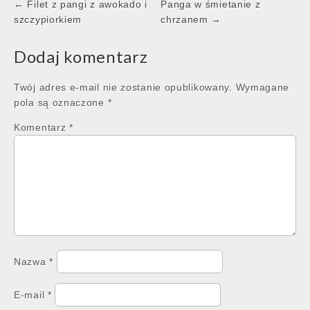
Post
← Filet z pangi z awokado i
Panga w śmietanie z
navigation
szczypiorkiem
chrzanem →
Dodaj komentarz
Twój adres e-mail nie zostanie opublikowany.
Wymagane
pola są oznaczone
*
Komentarz
*
Nazwa
*
E-mail
*