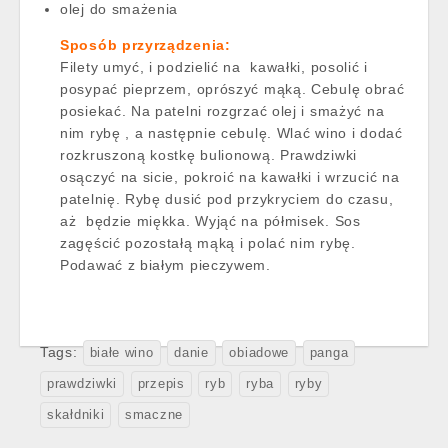
olej do smażenia
Sposób przyrządzenia:
Filety umyć, i podzielić na kawałki, posolić i
posypać pieprzem, oprószyć mąką. Cebulę obrać
posiekać. Na patelni rozgrzać olej i smażyć na
nim rybę , a następnie cebulę. Wlać wino i dodać
rozkruszoną kostkę bulionową. Prawdziwki
osączyć na sicie, pokroić na kawałki i wrzucić na
patelnię. Rybę dusić pod przykryciem do czasu,
aż będzie miękka. Wyjąć na półmisek. Sos
zagęścić pozostałą mąką i polać nim rybę.
Podawać z białym pieczywem.
Tags:
białe wino
danie
obiadowe
panga
prawdziwki
przepis
ryb
ryba
ryby
skałdniki
smaczne