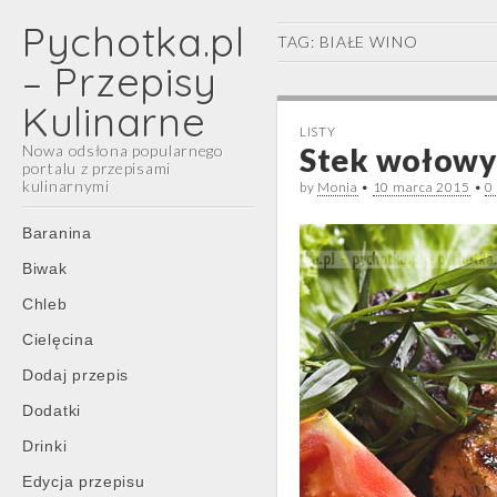
Pychotka.pl
TAG:
BIAŁE WINO
– Przepisy
Kulinarne
LISTY
Nowa odsłona popularnego
Stek wołowy
portalu z przepisami
kulinarnymi
by
Monia
•
10 marca 2015
•
0
Main
Skip
Baranina
menu
to
Biwak
content
Chleb
Cielęcina
Dodaj przepis
Dodatki
Drinki
Edycja przepisu