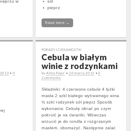
pieprzu w
sól
pieprz
Read more →
PORADY I CIEKAWOSTKI
Cebula w białym
winie z rodzynkami
 2013
•
0
by
Alina Pajor
•
26 marca 2013
•
0
Comments
Składniki: 4 czerwone cebule 4 łyżki
masła 2 szkl białego wytrawnego wina
½ szkl rodzynek sól pieprz Sposób
wykonania: Cebulę obrać po czym
wej
pokroić je na ćwiartki. Wówczas
wrzucić je do rondla z rozgrzanym
masłem, obsmażyć. Następnie zalać