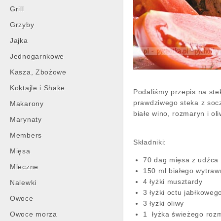
Grill
Grzyby
Jajka
Jednogarnkowe
Kasza, Zbożowe
Koktajle i Shake
Podaliśmy przepis na ste
prawdziwego steka z socz
Makarony
białe wino, rozmaryn i ol
Marynaty
Members
Składniki:
Mięsa
70 dag mięsa z udźca
Mleczne
150 ml białego wytra
4 łyżki musztardy
Nalewki
3 łyżki octu jabłkoweg
Owoce
3 łyżki oliwy
Owoce morza
1 łyżka świeżego roz