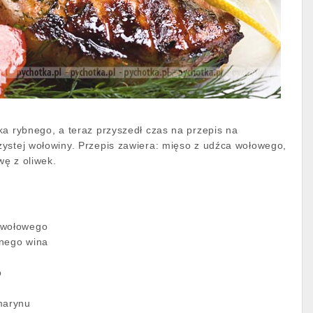
ka rybnego, a teraz przyszedł czas na przepis na
ystej wołowiny. Przepis zawiera: mięso z udźca wołowego,
iwę z oliwek.
 wołowego
wnego wina
o
marynu