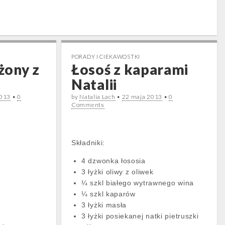
PORADY I CIEKAWOSTKI
żony z
Łosoś z kaparami
Natalii
2013
•
0
by
Natalia Lach
•
22 maja 2013
•
0
Comments
Składniki:
4 dzwonka łososia
3 łyżki oliwy z oliwek
¼ szkl białego wytrawnego wina
¼ szkl kaparów
3 łyżki masła
3 łyżki posiekanej natki pietruszki