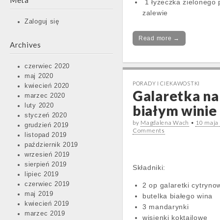
Meta
1 łyżeczka zielonego 
zalewie
Zaloguj się
Read more →
Archives
czerwiec 2020
maj 2020
PORADY I CIEKAWOSTKI
kwiecień 2020
Galaretka na
marzec 2020
luty 2020
białym winie
styczeń 2020
by
Magdalena Wach
•
10 maja
grudzień 2019
Comments
listopad 2019
październik 2019
wrzesień 2019
sierpień 2019
Składniki:
lipiec 2019
czerwiec 2019
2 op galaretki cytryno
maj 2019
butelka białego wina
kwiecień 2019
3 mandarynki
marzec 2019
wisienki koktajlowe