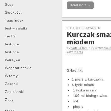
Sosy
Read more →
Słodkości:
Tags index
test – sałatki
PORADY I CIEKAWOSTKI
Kurczak sma
Test 2
miodem
test one
by
Natalia Byk
•
30 września 
Comments
test one
Warzywa
Wegetariańskie
Składniki:
Witamy!
1 pierś z kurczaka
Zakąski
4 łyżki miodu
1 łyżka masła
Zapiekanki
100 ml białego wina
Zupy
sól
pieprz