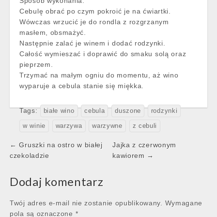
Sposób wykonania:
Cebulę obrać po czym pokroić je na ćwiartki.
Wówczas wrzucić je do rondla z rozgrzanym
masłem, obsmażyć.
Następnie zalać je winem i dodać rodzynki.
Całość wymieszać i doprawić do smaku solą oraz
pieprzem.
Trzymać na małym ogniu do momentu, aż wino
wyparuje a cebula stanie się miękka.
Tags:
białe wino
cebula
duszone
rodzynki
w winie
warzywa
warzywne
z cebuli
Post
← Gruszki na ostro w białej
Jajka z czerwonym
navigation
czekoladzie
kawiorem →
Dodaj komentarz
Twój adres e-mail nie zostanie opublikowany.
Wymagane
pola są oznaczone
*