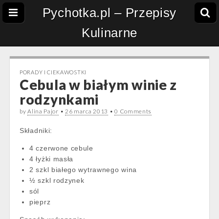
Pychotka.pl – Przepisy
Kulinarne
PORADY I CIEKAWOSTKI
Cebula w białym winie z
rodzynkami
by
Alina Pajor
•
26 marca 2013
•
0 Comments
Składniki:
4 czerwone cebule
4 łyżki masła
2 szkl białego wytrawnego wina
½ szkl rodzynek
sól
pieprz