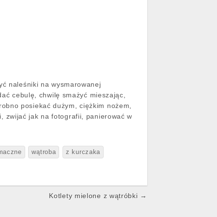
żyć naleśniki na wysmarowanej
odać cebulę, chwilę smażyć mieszając,
drobno posiekać dużym, ciężkim nożem,
zwijać jak na fotografii, panierować w
maczne
wątroba
z kurczaka
Kotlety mielone z wątróbki →