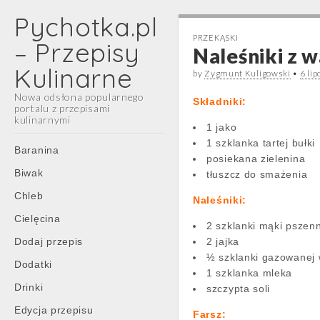
Pychotka.pl
PRZEKĄSKI
– Przepisy
Naleśniki z 
Kulinarne
by
Zygmunt Kuligowski
•
6 li
Nowa odsłona popularnego
Składniki:
portalu z przepisami
kulinarnymi
1 jako
1 szklanka tartej bułki
Main
Skip
Baranina
posiekana zielenina
menu
to
Biwak
tłuszcz do smażenia
content
Chleb
Naleśniki:
Cielęcina
2 szklanki mąki pszen
Dodaj przepis
2 jajka
½ szklanki gazowanej 
Dodatki
1 szklanka mleka
Drinki
szczypta soli
Edycja przepisu
Farsz: