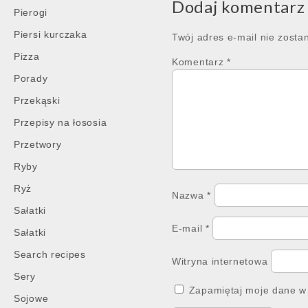
Dodaj komentarz
Pierogi
Piersi kurczaka
Twój adres e-mail nie zosta
Pizza
Komentarz
*
Porady
Przekąski
Przepisy na łososia
Przetwory
Ryby
Ryż
Nazwa
*
Sałatki
E-mail
*
Sałatki
Search recipes
Witryna internetowa
Sery
Zapamiętaj moje dane w 
Sojowe