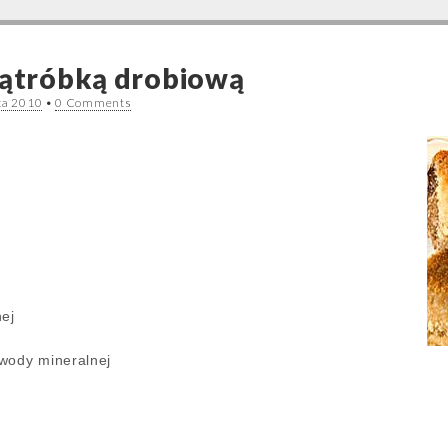
wątróbką drobiową
pca 2010
•
0 Comments
nej
wody mineralnej