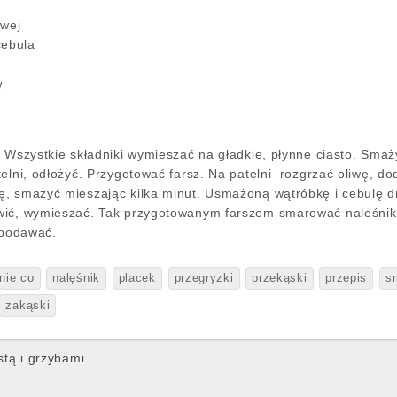
owej
cebula
y
. Wszystkie składniki wymieszać na gładkie, płynne ciasto. Sma
telni, odłożyć. Przygotować farsz. Na patelni rozgrzać oliwę, d
ę, smażyć mieszając kilka minut. Usmażoną wątróbkę i cebulę 
ić, wymieszać. Tak przygotowanym farszem smarować naleśniki, 
 podawać.
nie co
nalęśnik
placek
przegryzki
przekąski
przepis
s
zakąski
tą i grzybami