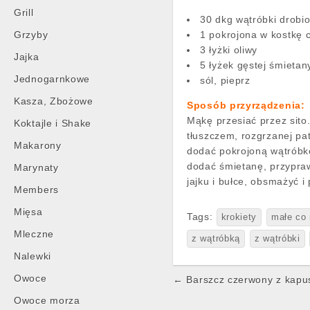
Grill
30 dkg wątróbki drobi
Grzyby
1 pokrojona w kostkę 
3 łyżki oliwy
Jajka
5 łyżek gęstej śmietan
Jednogarnkowe
sól, pieprz
Kasza, Zbożowe
Sposób przyrządzenia:
Mąkę przesiać przez sito
Koktajle i Shake
tłuszczem, rozgrzanej pa
Makarony
dodać pokrojoną wątróbk
dodać śmietanę, przypraw
Marynaty
jajku i bułce, obsmażyć i
Members
Mięsa
Tags:
krokiety
małe co 
Mleczne
z wątróbką
z wątróbki
Nalewki
Post
Owoce
← Barszcz czerwony z kapus
navigation
Owoce morza