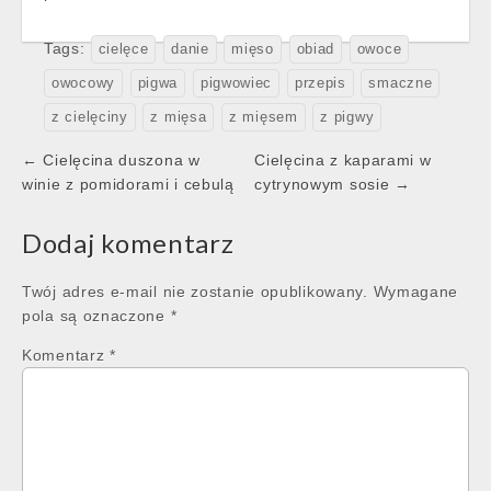
Tags:
cielęce
danie
mięso
obiad
owoce
owocowy
pigwa
pigwowiec
przepis
smaczne
z cielęciny
z mięsa
z mięsem
z pigwy
Post
← Cielęcina duszona w
Cielęcina z kaparami w
navigation
winie z pomidorami i cebulą
cytrynowym sosie →
Dodaj komentarz
Twój adres e-mail nie zostanie opublikowany.
Wymagane
pola są oznaczone
*
Komentarz
*