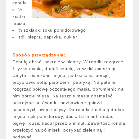
cebule
½
kostki
masła
¾ szklanki soku pomidorowego
sól, pieprz, papryka, cukier
Sposób przyrządzenia:
Cebulę obrać, pokroić w plastry. W rondlu rozgrzać
1 łyżkę masła, dodać cebulę, zeszklić mieszając.
Umyte i osuszone mięso, podzielić na porcje,
przyprawić solą, pieprzem i papryką. Na patelni
rozgrzać połowę pozostałego masła, obrumienić na
nim porcje mięsa. Na reszcie masła obsmażyć
pokrojone na ósemki, pozbawione gniazd
nasiennych owoce pigwy. Do rondla z cebulą dodać
mięso, sok pomidorowy, dusić 15 minut, dodać
pigwę i dusić nadal przez 5 minut. Zawartość rondla
przełożyć na półmisek, posypać zieleniną i
podawać.