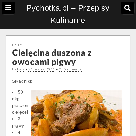
Pychotka.pl – Przepisy
Kulinarne
LISTY
Cielęcina duszona z
owocami pigwy
by
Ewa
•
31 marca 2011
•
0 Comments
Składniki:
50
dkg
pieczeni
cielęcej
3
pigwy
4