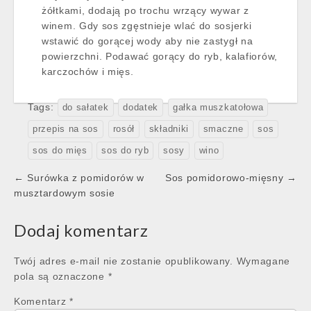
żółtkami, dodają po trochu wrzący wywar z
winem. Gdy sos zgęstnieje wlać do sosjerki
wstawić do gorącej wody aby nie zastygł na
powierzchni. Podawać gorący do ryb, kalafiorów,
karczochów i mięs.
Tags:
do sałatek
dodatek
gałka muszkatołowa
przepis na sos
rosół
składniki
smaczne
sos
sos do mięs
sos do ryb
sosy
wino
Post
← Surówka z pomidorów w
Sos pomidorowo-mięsny →
navigation
musztardowym sosie
Dodaj komentarz
Twój adres e-mail nie zostanie opublikowany.
Wymagane
pola są oznaczone
*
Komentarz
*