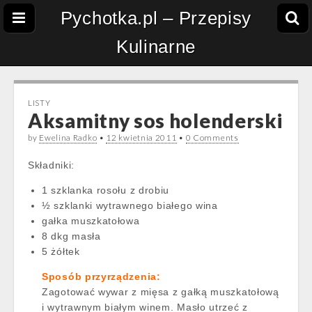
Pychotka.pl – Przepisy
Kulinarne
LISTY
Aksamitny sos holenderski
by
Ewelina Radko
•
12 kwietnia 2011
•
0 Comments
Składniki:
1 szklanka rosołu z drobiu
½ szklanki wytrawnego białego wina
gałka muszkatołowa
8 dkg masła
5 żółtek
Sposób przyrządzenia:
Zagotować wywar z mięsa z gałką muszkatołową
i wytrawnym białym winem. Masło utrzeć z