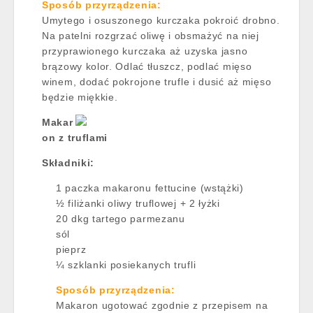
Sposób przyrządzenia:
Umytego i osuszonego kurczaka pokroić drobno.
Na patelni rozgrzać oliwę i obsmażyć na niej
przyprawionego kurczaka aż uzyska jasno
brązowy kolor. Odlać tłuszcz, podlać mięso
winem, dodać pokrojone trufle i dusić aż mięso
będzie miękkie.
Makar
on z truflami
Składniki:
1 paczka makaronu fettucine (wstążki)
½ filiżanki oliwy truflowej + 2 łyżki
20 dkg tartego parmezanu
sól
pieprz
¼ szklanki posiekanych trufli
Sposób przyrządzenia:
Makaron ugotować zgodnie z przepisem na