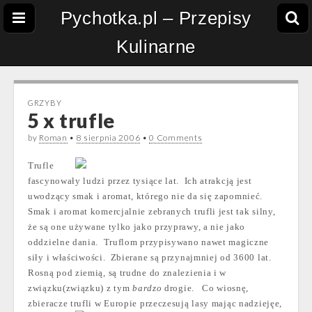
Pychotka.pl – Przepisy
Kulinarne
GRZYBY
5 x trufle
by
Roman
•
8 sierpnia 2006
•
0 Comments
Trufle
fascynowały ludzi przez tysiące lat. Ich atrakcją jest
uwodzący smak i aromat, którego nie da się zapomnieć.
Smak i aromat komercjalnie zebranych trufli jest tak silny,
że są one używane tylko jako przyprawy, a nie jako
oddzielne dania. Truflom przypisywano nawet magiczne
siły i właściwości. Zbierane są przynajmniej od 3600 lat.
Rosną pod ziemią, są trudne do znalezienia i w
związku(związku) z tym
bardzo
drogie. Co wiosnę,
zbieracze trufli w Europie przeczesują lasy mając
nadziejęe,