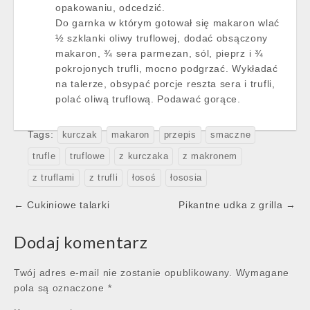
opakowaniu, odcedzić.
Do garnka w którym gotował się makaron wlać
½ szklanki oliwy truflowej, dodać obsączony
makaron, ¾ sera parmezan, sól, pieprz i ¾
pokrojonych trufli, mocno podgrzać. Wykładać
na talerze, obsypać porcje reszta sera i trufli,
polać oliwą truflową. Podawać gorące.
Tags:
kurczak
makaron
przepis
smaczne
trufle
truflowe
z kurczaka
z makronem
z truflami
z trufli
łosoś
łososia
Post
← Cukiniowe talarki
Pikantne udka z grilla →
navigation
Dodaj komentarz
Twój adres e-mail nie zostanie opublikowany.
Wymagane
pola są oznaczone
*