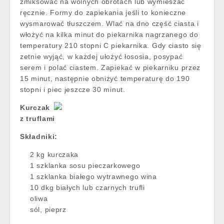
zmiksować na wolnych obrotach lub wymieszać
ręcznie. Formy do zapiekania jeśli to konieczne
wysmarować tłuszczem. Wlać na dno część ciasta i
włożyć na kilka minut do piekarnika nagrzanego do
temperatury 210 stopni C piekarnika. Gdy ciasto się
zetnie wyjąć, w każdej ułożyć łososia, posypać
serem i polać ciastem. Zapiekać w piekarniku przez
15 minut, następnie obniżyć temperaturę do 190
stopni i piec jeszcze 30 minut.
Kurczak
z truflami
Składniki:
2 kg kurczaka
1 szklanka sosu pieczarkowego
1 szklanka białego wytrawnego wina
10 dkg białych lub czarnych trufli
oliwa
sól, pieprz