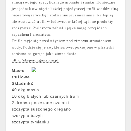
stracą swojego specyficznego aromatu i smaku. Konieczne
jest jednak owinięcie każdej pojedynczej trufli w oddzielną
papierową serwetkę i codzienne jej zmienianie. Najlepiej
nie zostawiać trufli w lodowce, w której są inne produkty
spożywcze. Zwłaszcza nabiał i jajka mogą przejść ich
zapachem i aromatem.
Trufle myje się przed użyciem pod zimnym strumieniem
wody. Podaje się je zwykle surowe, pokrojone w plasterki
zarówno na gorące jak i zimne dania.
http://eksperci.gastrona.pl
Masło
truflowe
Składniki:
40 dkg masła
10 dkg białych lub czarnych trufli
2 drobno posiekane szalotki
szczypta suszonego oregano
szczypta bazylii
szczypta tymianku