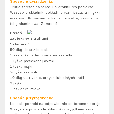
Sposób przyrządzenia:
Trufle zetrzeć na tarce lub drobniutko posiekać.
Wszystkie składniki dokładnie rozmieszać z miękkim
masłem. Uformować w kształcie walca, zawinąć w
folię aluminiową. Zamrozić.
Łosoś
zapiekany z truflami
Składniki:
50 dkg filetu z łososia
1 szklanka tartego sera mozzarella
1 łyżka posiekanej dymki
1 łyżka mąki
½ łyżeczka soli
10 dkg utartych czarnych lub białych trufli
3 jajka
1 szklanka mleka
Sposób przyrządzenia:
Łososia pokroić na odpowiednie do foremek porcje.
Wszystkie pozostałe składniki z wyjątkiem sera