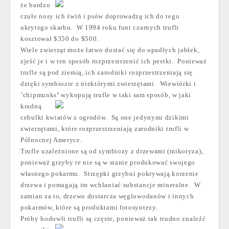
że bardzo
czułe nosy ich świń i psów doprowadzą ich do tego
ukrytego skarbu. W 1994 roku funt czarnych trufli
kosztował $350 do $500.
Wiele zwierząt może łatwo dostać się do opadłych jabłek,
zjeść je i w ten sposób rozprzestrzenić ich pestki. Ponieważ
trufle są pod ziemią, ich zarodniki rozprzestrzeniają się
dzięki symbiozie z niektórymi zwierzętami. Wiewiórki i
’chipmunks
’
wykopują trufle w taki sam sposób, w jaki
kradną
cebulki kwiatów z ogrodów. Są one jedynymi dzikimi
zwierzętami, które rozprzestrzeniają zarodniki trufli w
Północnej Ameryce.
Trufle uzależnione są od symbiozy z drzewami (mikoryza),
ponieważ grzyby te nie są w stanie produkować swojego
własnego pokarmu. Strzępki grzybni pokrywają korzenie
drzewa i pomagają im wchłaniać substancje mineralne. W
zamian za to, drzewo dostarcza węglowodanów i innych
pokarmów, które są produktami fotosyntezy.
Próby hodowli trufli są częste,
ponieważ tak trudno znaleźć