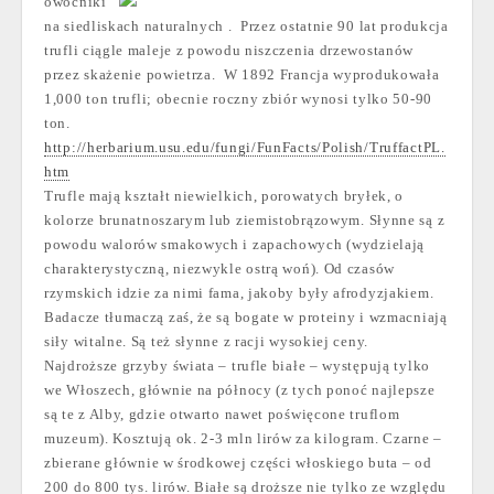
owocniki
na siedliskach naturalnych . Przez ostatnie 90 lat produkcja
trufli ciągle maleje z powodu niszczenia drzewostanów
przez skażenie powietrza. W 1892 Francja wyprodukowała
1,000 ton trufli; obecnie roczny zbiór wynosi tylko 50-90
ton.
http://herbarium.usu.edu/fungi/FunFacts/Polish/TruffactPL.
htm
Trufle mają kształt niewielkich, porowatych bryłek, o
kolorze brunatnoszarym lub ziemistobrązowym. Słynne są z
powodu walorów smakowych i zapachowych (wydzielają
charakterystyczną, niezwykle ostrą woń). Od czasów
rzymskich idzie za nimi fama, jakoby były afrodyzjakiem.
Badacze tłumaczą zaś, że są bogate w proteiny i wzmacniają
siły witalne. Są też słynne z racji wysokiej ceny.
Najdroższe grzyby świata – trufle białe – występują tylko
we Włoszech, głównie na północy (z tych ponoć najlepsze
są te z Alby, gdzie otwarto nawet poświęcone truflom
muzeum). Kosztują ok. 2-3 mln lirów za kilogram. Czarne –
zbierane głównie w środkowej części włoskiego buta – od
200 do 800 tys. lirów. Białe są droższe nie tylko ze względu