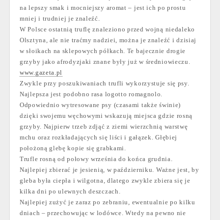
na lepszy smak i mocniejszy aromat – jest ich po prostu
mniej i trudniej je znaleźć.
W Polsce ostatnią truflę znaleziono przed wojną niedaleko
Olsztyna, ale nie traćmy nadziei, można je znaleźć i dzisiaj
w słoikach na sklepowych półkach. Te bajecznie drogie
grzyby jako afrodyzjaki znane były już w średniowieczu.
www.gazeta.pl
Zwykle przy poszukiwaniach trufli wykorzystuje się psy.
Najlepsza jest podobno rasa logotto romagnolo.
Odpowiednio wytresowane psy (czasami także świnie)
dzięki swojemu węchowymi wskazują miejsca gdzie rosną
grzyby. Najpierw trzeb zdjąć z ziemi wierzchnią warstwę
mchu oraz rozkładających się liści i gałązek. Głębiej
położoną glebę kopie się grabkami.
Trufle rosną od połowy września do końca grudnia.
Najlepiej zbierać je jesienią, w październiku. Ważne jest, by
gleba była ciepła i wilgotna, dlatego zwykle zbiera się je
kilka dni po ulewnych deszczach.
Najlepiej zużyć je zaraz po zebraniu, ewentualnie po kilku
dniach – przechowując w lodówce. Wtedy na pewno nie