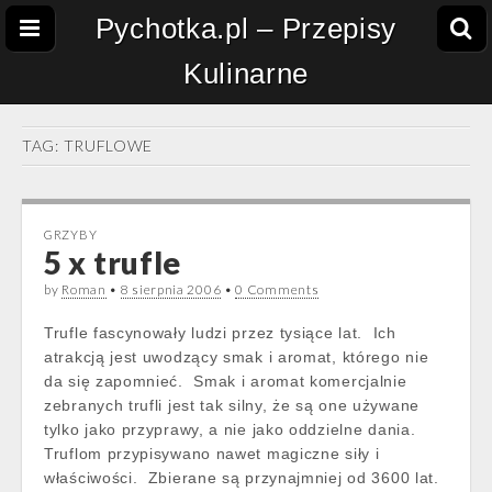
Pychotka.pl – Przepisy
Kulinarne
TAG:
TRUFLOWE
GRZYBY
5 x trufle
by
Roman
•
8 sierpnia 2006
•
0 Comments
Trufle fascynowały ludzi przez tysiące lat. Ich
atrakcją jest uwodzący smak i aromat, którego nie
da się zapomnieć. Smak i aromat komercjalnie
zebranych trufli jest tak silny, że są one używane
tylko jako przyprawy, a nie jako oddzielne dania.
Truflom przypisywano nawet magiczne siły i
właściwości. Zbierane są przynajmniej od 3600 lat.