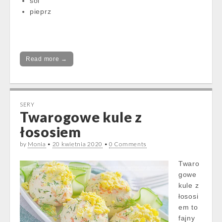
sól
pieprz
Read more →
SERY
Twarogowe kule z
łososiem
by
Monia
•
20 kwietnia 2020
•
0 Comments
Twaro
gowe
kule z
łososi
em to
fajny