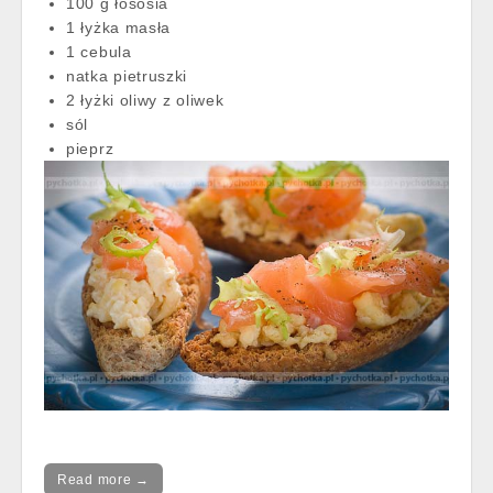
100 g łososia
1 łyżka masła
1 cebula
natka pietruszki
2 łyżki oliwy z oliwek
sól
pieprz
Read more →