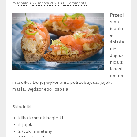
by
Monia
•
27 marca 2020
•
0 Comments
Przepi
s na
idealn
e
śniada
nie.
Jajecz
nica z
łososi
em na
masełku. Do jej wykonania potrzebujesz: jajek,
masła, wędzonego łososia.
Składniki:
kilka kromek bagietki
5 jajek
2 łyżki śmietany