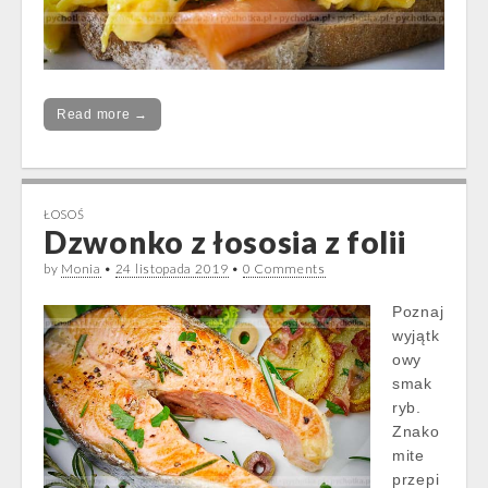
Read more →
ŁOSOŚ
Dzwonko z łososia z folii
by
Monia
•
24 listopada 2019
•
0 Comments
Poznaj
wyjątk
owy
smak
ryb.
Znako
mite
przepi