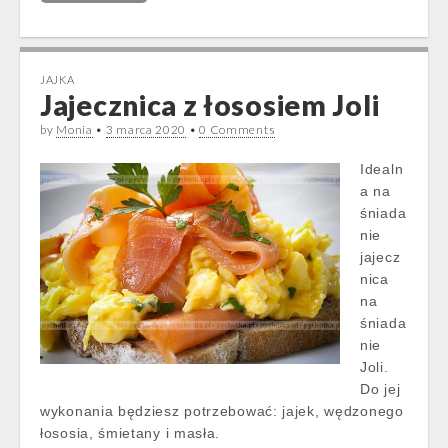
JAJKA
Jajecznica z łososiem Joli
by
Monia
•
3 marca 2020
•
0 Comments
Idealn
a na
śniada
nie
jajecz
nica
na
śniada
nie
Joli.
Do jej
wykonania będziesz potrzebować: jajek, wędzonego
łososia, śmietany i masła.