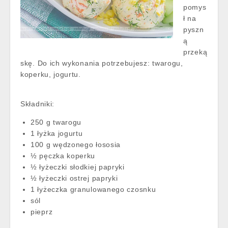
pomys
ł na
pyszn
ą
przeką
skę. Do ich wykonania potrzebujesz: twarogu,
koperku, jogurtu.
Składniki:
250 g twarogu
1 łyżka jogurtu
100 g wędzonego łososia
½ pęczka koperku
½ łyżeczki słodkiej papryki
½ łyżeczki ostrej papryki
1 łyżeczka granulowanego czosnku
sól
pieprz