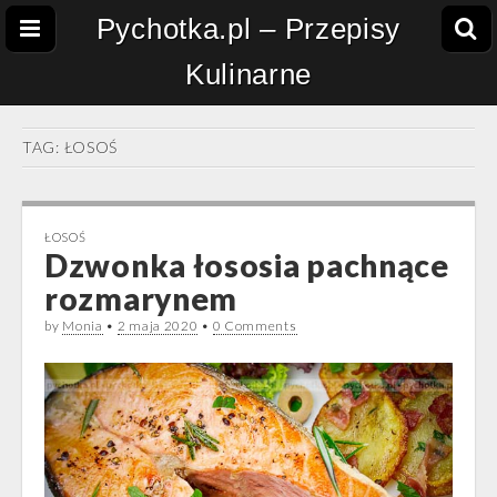
Pychotka.pl – Przepisy
Kulinarne
TAG:
ŁOSOŚ
ŁOSOŚ
Dzwonka łososia pachnące
rozmarynem
by
Monia
•
2 maja 2020
•
0 Comments