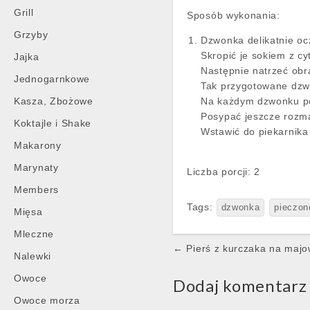
Grill
Sposób wykonania:
Grzyby
Dzwonka delikatnie oc
Skropić je sokiem z cy
Jajka
Następnie natrzeć obr
Jednogarnkowe
Tak przygotowane dzwo
Kasza, Zbożowe
Na każdym dzwonku po
Posypać jeszcze rozma
Koktajle i Shake
Wstawić do piekarnika 
Makarony
Marynaty
Liczba porcji: 2
Members
Tags:
dzwonka
pieczon
Mięsa
Mleczne
Post
← Pierś z kurczaka na majow
Nalewki
navigation
Owoce
Dodaj komentarz
Owoce morza