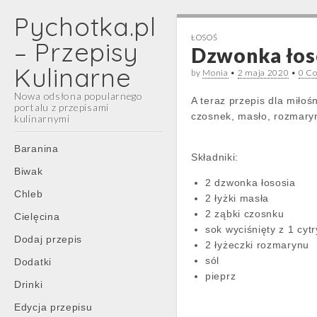
Pychotka.pl
ŁOSOŚ
– Przepisy
Dzwonka łos
Kulinarne
by
Monia
•
2 maja 2020
•
0 C
Nowa odsłona popularnego
A teraz przepis dla miło
portalu z przepisami
czosnek, masło, rozmary
kulinarnymi
Main
Skip
Baranina
Składniki:
menu
to
Biwak
content
2 dzwonka łososia
Chleb
2 łyżki masła
2 ząbki czosnku
Cielęcina
sok wyciśnięty z 1 cyt
Dodaj przepis
2 łyżeczki rozmarynu
sól
Dodatki
pieprz
Drinki
Edycja przepisu