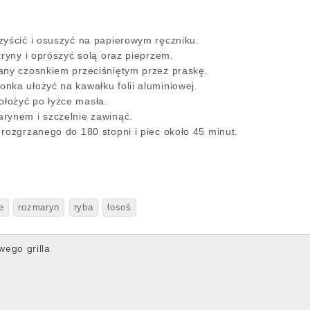
zyścić i osuszyć na papierowym ręczniku.
tryny i oprószyć solą oraz pieprzem.
any czosnkiem przeciśniętym przez praskę.
nka ułożyć na kawałku folii aluminiowej.
łożyć po łyżce masła.
rynem i szczelnie zawinąć.
rozgrzanego do 180 stopni i piec około 45 minut.
e
rozmaryn
ryba
łosoś
ego grilla