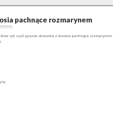
osia pachnące rozmarynem
omments
śników ryb czyli pyszne dzwonka z łososia pachnące rozmarynem.
n.
ryny