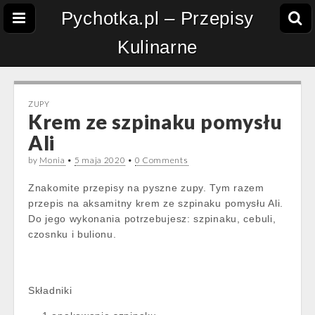
Pychotka.pl – Przepisy
Kulinarne
ZUPY
Krem ze szpinaku pomysłu
Ali
by
Monia
•
5 maja 2020
•
0 Comments
Znakomite przepisy na pyszne zupy. Tym razem
przepis na aksamitny krem ze szpinaku pomysłu Ali.
Do jego wykonania potrzebujesz: szpinaku, cebuli,
czosnku i bulionu.
Składniki