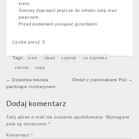
krem.
Gotowy doprawić jeszcze do smaku solą oraz
pieprzem.
Przed podaniem posypać grzankami.
Liczba porcji: 5
Tags:
krem
obiad
szpinak
ze szpinaku
zielone
zupa
Post
← Dzwonka łososia
Omlet z ziemniakami Poli →
navigation
pachnące rozmarynem
Dodaj komentarz
Twój adres e-mail nie zostanie opublikowany.
Wymagane
pola są oznaczone
*
Komentarz
*