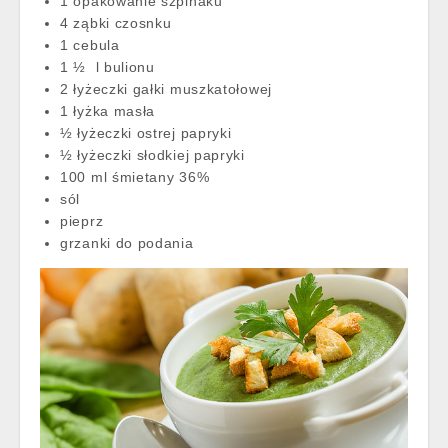
1 opakowanie szpinaku
4 ząbki czosnku
1 cebula
1 ½ l bulionu
2 łyżeczki gałki muszkatołowej
1 łyżka masła
½ łyżeczki ostrej papryki
½ łyżeczki słodkiej papryki
100 ml śmietany 36%
sól
pieprz
grzanki do podania