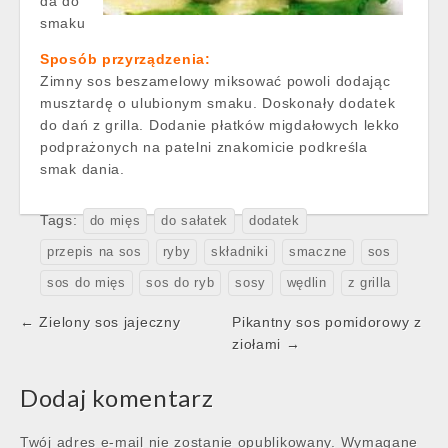
da do
smaku
Sposób przyrządzenia:
Zimny sos beszamelowy miksować powoli dodając
musztardę o ulubionym smaku. Doskonały dodatek
do dań z grilla. Dodanie płatków migdałowych lekko
podprażonych na patelni znakomicie podkreśla
smak dania.
Tags:
do mięs
do sałatek
dodatek
przepis na sos
ryby
składniki
smaczne
sos
sos do mięs
sos do ryb
sosy
wędlin
z grilla
Post
← Zielony sos jajeczny
Pikantny sos pomidorowy z
navigation
ziołami →
Dodaj komentarz
Twój adres e-mail nie zostanie opublikowany.
Wymagane