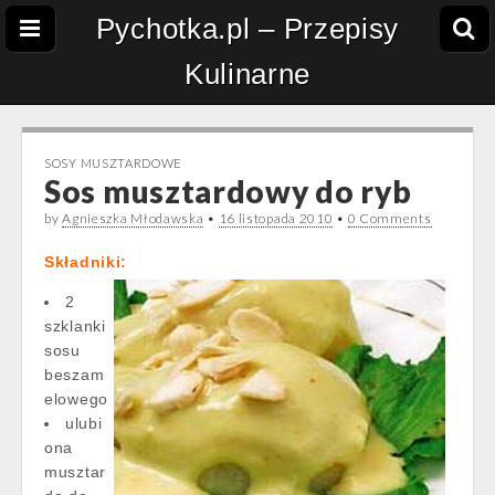
Pychotka.pl – Przepisy
Kulinarne
SOSY MUSZTARDOWE
Sos musztardowy do ryb
by
Agnieszka Młodawska
•
16 listopada 2010
•
0 Comments
Składniki:
2
szklanki
sosu
beszam
elowego
ulubi
ona
musztar