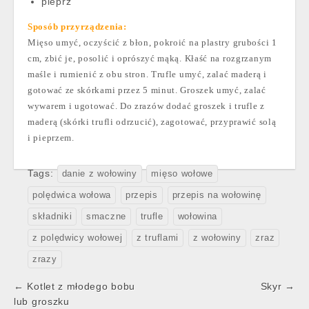
pieprz
Sposób przyrządzenia:
Mięso umyć, oczyścić z błon, pokroić na plastry grubości 1
cm, zbić je, posolić i oprószyć mąką. Kłaść na rozgrzanym
maśle i rumienić z obu stron. Trufle umyć, zalać maderą i
gotować ze skórkami przez 5 minut. Groszek umyć, zalać
wywarem i ugotować. Do zrazów dodać groszek i trufle z
maderą (skórki trufli odrzucić), zagotować, przyprawić solą
i pieprzem.
Tags:
danie z wołowiny
mięso wołowe
polędwica wołowa
przepis
przepis na wołowinę
składniki
smaczne
trufle
wołowina
z polędwicy wołowej
z truflami
z wołowiny
zraz
zrazy
Post
← Kotlet z młodego bobu
Skyr →
navigation
lub groszku