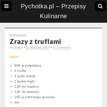
Pychotka.pl – Przepisy
Kulinarne
WOŁOWINA
Zrazy z truflami
by
Olusia
•
22 stycznia 2005
•
0 Comments
Skład:
600 g polędwicy
2 trufle
2 łyżki masła
1 łyżka mąki
120 ml madery
120 ml wywaru
250 g zielonego groszku
sól