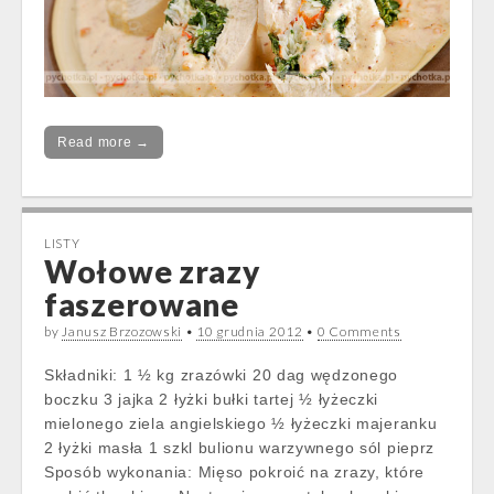
Read more →
LISTY
Wołowe zrazy
faszerowane
by
Janusz Brzozowski
•
10 grudnia 2012
•
0 Comments
Składniki: 1 ½ kg zrazówki 20 dag wędzonego
boczku 3 jajka 2 łyżki bułki tartej ½ łyżeczki
mielonego ziela angielskiego ½ łyżeczki majeranku
2 łyżki masła 1 szkl bulionu warzywnego sól pieprz
Sposób wykonania: Mięso pokroić na zrazy, które