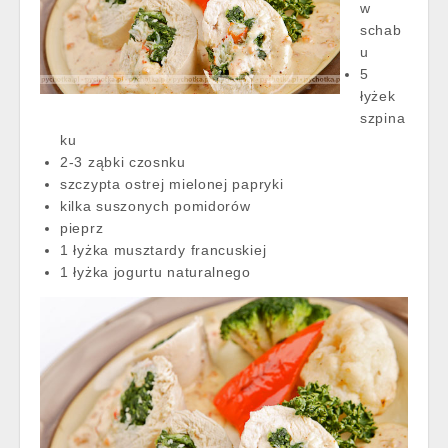
w
schab
u
5
łyżek
szpina
ku
2-3 ząbki czosnku
szczypta ostrej mielonej papryki
kilka suszonych pomidorów
pieprz
1 łyżka musztardy francuskiej
1 łyżka jogurtu naturalnego