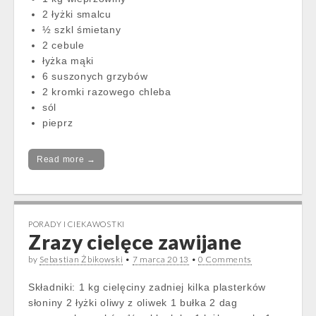
2 łyżki smalcu
½ szkl śmietany
2 cebule
łyżka mąki
6 suszonych grzybów
2 kromki razowego chleba
sól
pieprz
Read more →
PORADY I CIEKAWOSTKI
Zrazy cielęce zawijane
by
Sebastian Żbikowski
•
7 marca 2013
•
0 Comments
Składniki: 1 kg cielęciny zadniej kilka plasterków
słoniny 2 łyżki oliwy z oliwek 1 bułka 2 dag