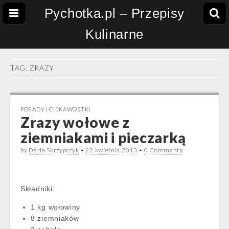
Pychotka.pl – Przepisy
Kulinarne
TAG:
ZRAZY
PORADY I CIEKAWOSTKI
Zrazy wołowe z
ziemniakami i pieczarką
by
Daria Skrzypczyk
•
22 kwietnia 2013
•
0 Comments
Składniki:
1 kg wołowiny
8 ziemniaków