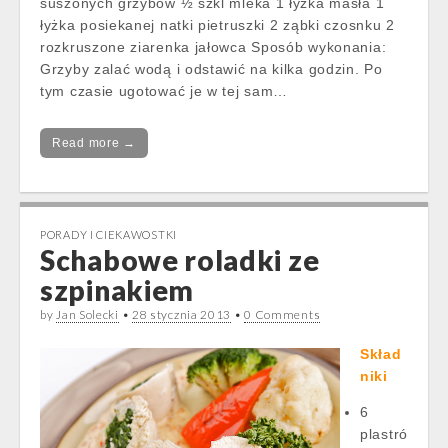
suszonych grzybów ½ szkl mleka 1 łyżka masła 1
łyżka posiekanej natki pietruszki 2 ząbki czosnku 2
rozkruszone ziarenka jałowca Sposób wykonania:
Grzyby zalać wodą i odstawić na kilka godzin. Po
tym czasie ugotować je w tej sam…
Read more →
PORADY I CIEKAWOSTKI
Schabowe roladki ze
szpinakiem
by
Jan Solecki
•
28 stycznia 2013
•
0 Comments
Skład
niki
6
plastró