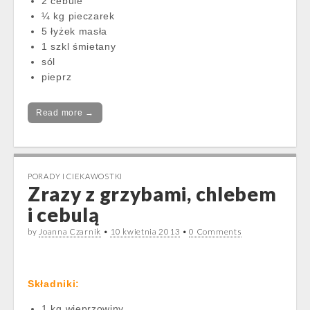
2 cebule
¼ kg pieczarek
5 łyżek masła
1 szkl śmietany
sól
pieprz
Read more →
PORADY I CIEKAWOSTKI
Zrazy z grzybami, chlebem
i cebulą
by
Joanna Czarnik
•
10 kwietnia 2013
•
0 Comments
Składniki:
1 kg wieprzowiny