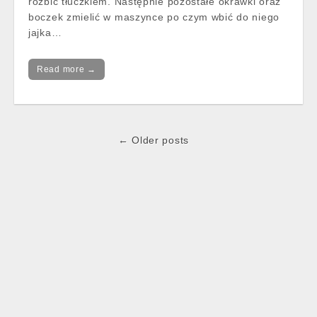
rozbić tłuczkiem. Następnie pozostałe okrawki oraz
boczek zmielić w maszynce po czym wbić do niego
jajka…
Read more →
Post
← Older posts
navigation