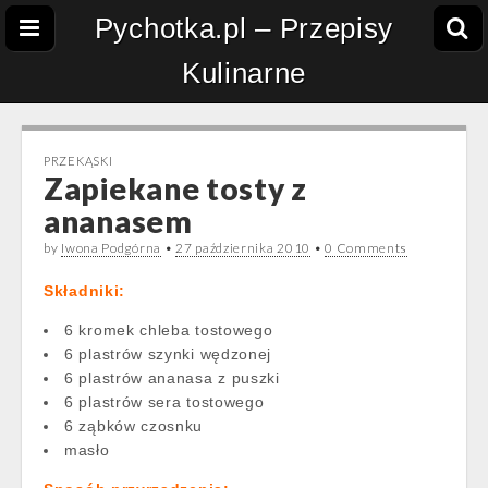
Pychotka.pl – Przepisy
Kulinarne
PRZEKĄSKI
Zapiekane tosty z
ananasem
by
Iwona Podgórna
•
27 października 2010
•
0 Comments
Składniki:
6 kromek chleba tostowego
6 plastrów szynki wędzonej
6 plastrów ananasa z puszki
6 plastrów sera tostowego
6 ząbków czosnku
masło