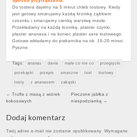
Sposób przyrządzenia:
Do tostera dajemy na 5 minut chleb tostowy. Kiedy
jest gotowy smarujemy każdą kromkę ząbkiem
czosnku i smarujemy cienką warstwę masła.
Przekładamy na każdą kromkę, plaster szynki,
plaster ananasa i na koniec plaster sera tostowego.
Gotowe wkładamy do piekarnika na ok. 15-20 minut.
Pyszne.
Tags:
ananas
danie
małe co nie co
przegryzki
przekąski
przepis
smaczne
tost
tostowy
tosty
z ananasem
zakąski
Post
← Trufle z masą z wiórek
Pieczone jabłka z
navigation
kokosowych
niespodzianką →
Dodaj komentarz
Twój adres e-mail nie zostanie opublikowany.
Wymagane