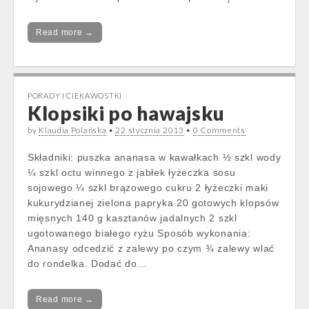
Read more →
PORADY I CIEKAWOSTKI
Klopsiki po hawajsku
by
Klaudia Polańska
•
22 stycznia 2013
•
0 Comments
Składniki: puszka ananasa w kawałkach ½ szkl wody
¼ szkl octu winnego z jabłek łyżeczka sosu
sojowego ¼ szkl brązowego cukru 2 łyżeczki maki
kukurydzianej zielona papryka 20 gotowych klopsów
mięsnych 140 g kasztanów jadalnych 2 szkl
ugotowanego białego ryżu Sposób wykonania:
Ananasy odcedzić z zalewy po czym ¾ zalewy wlać
do rondelka. Dodać do…
Read more →