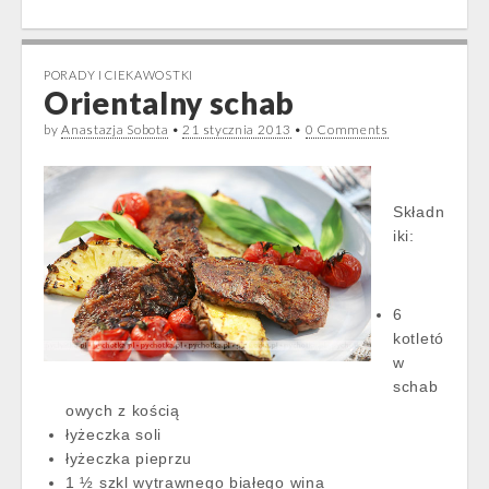
PORADY I CIEKAWOSTKI
Orientalny schab
by
Anastazja Sobota
•
21 stycznia 2013
•
0 Comments
Składn
iki:
6
kotletó
w
schab
owych z kością
łyżeczka soli
łyżeczka pieprzu
1 ½ szkl wytrawnego białego wina