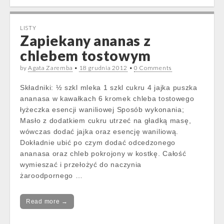
LISTY
Zapiekany ananas z
chlebem tostowym
by
Agata Zaremba
•
18 grudnia 2012
•
0 Comments
Składniki: ½ szkl mleka 1 szkl cukru 4 jajka puszka
ananasa w kawałkach 6 kromek chleba tostowego
łyżeczka esencji waniliowej Sposób wykonania;
Masło z dodatkiem cukru utrzeć na gładką masę,
wówczas dodać jajka oraz esencję waniliową.
Dokładnie ubić po czym dodać odcedzonego
ananasa oraz chleb pokrojony w kostkę. Całość
wymieszać i przełożyć do naczynia
żaroodpornego …
Read more →