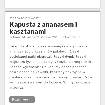
PORADY I CIEKAWOSTKI
Kapusta z ananasem i
kasztanami
by
Dawid Makuch
•
21 stycznia 2013
•
0 Comments
Składniki: 4 szkl poszatkowanej kapusty puszka
ananasa 200 g kasztanów jadalnych 1 szkl
posiekanej natki pietruszki ¼ szkl dymki ¼ szkl
majonezu łyżka musztardy łyżeczka startego imbiru
Sposób wykonania: Do kapusty dodać ananasa
pokrojonego na kawałki, kasztany pokrojone w
plasterki oraz posiekaną pietruszkę i dymkę. Całość
wymieszać i wstawić do lodówki. W między czasie
majonez…
Read more →