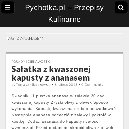
Pychotka.pl – Przepisy
Kulinarne
TAG:
Z ANANASEM
PORADY I CIEKAWOSTKI
Sałatka z kwaszonej
kapusty z ananasem
by
Tomasz Mieczkowski
•
8 lutego 2013
•
0 Comments
Składniki: 1 puszka ananasa w zalewie 30 dag
kwaszonej kapusty 2 łyżki oliwy z oliwek Sposób
wykonania: Kapustę kwaszoną drobno poszatkować.
Następnie ananasa odcedzić z zalewy i pokroić w
kostkę. Dodać ananasa do kapusty i całość
wymieszać. Przed podaniem skropić oliwą z oliwek.