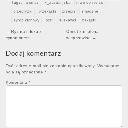
Tags:
ananas
k_australijska
małe co nie co
przegryzki
przekąski
przepis
smaczne
syrop klonowy
tost
truskawki
zakąski
Post
← Ryż na mleku z
Omlet z mieloną
navigation
cynamonem
wieprzowiną →
Dodaj komentarz
Twój adres e-mail nie zostanie opublikowany.
Wymagane
pola są oznaczone
*
Komentarz
*