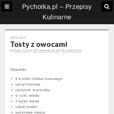
Pychotka.pl – Przepisy
Kulinarne
PRZEKĄSKI
Tosty z owocami
by
Kaja Cichy
•
28 kwietnia 2010
•
0 Comments
Składniki:
4 kromki chleba tostowego
syrop klonowy
cynamon w proszku
½ szkl. mleka
1 łyżka masła
cukier puder
sezonowe owoce