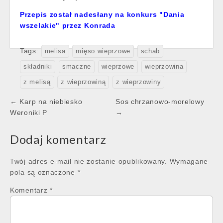
Przepis został nadesłany na konkurs "Dania
wszelakie" przez Konrada
Tags:
melisa
mięso wieprzowe
schab
składniki
smaczne
wieprzowe
wieprzowina
z melisą
z wieprzowiną
z wieprzowiny
Post
← Karp na niebiesko
Sos chrzanowo-morelowy
navigation
Weroniki P
→
Dodaj komentarz
Twój adres e-mail nie zostanie opublikowany.
Wymagane
pola są oznaczone
*
Komentarz
*