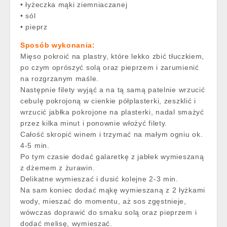
• łyżeczka mąki ziemniaczanej
• sól
• pieprz
Sposób wykonania:
Mięso pokroić na plastry, które lekko zbić tłuczkiem,
po czym oprószyć solą oraz pieprzem i zarumienić
na rozgrzanym maśle.
Następnie filety wyjąć a na tą samą patelnie wrzucić
cebulę pokrojoną w cienkie półplasterki, zeszklić i
wrzucić jabłka pokrojone na plasterki, nadal smażyć
przez kilka minut i ponownie włożyć filety.
Całość skropić winem i trzymać na małym ogniu ok.
4-5 min.
Po tym czasie dodać galaretkę z jabłek wymieszaną
z dżemem z żurawin.
Delikatne wymieszać i dusić kolejne 2-3 min.
Na sam koniec dodać mąkę wymieszaną z 2 łyżkami
wody, mieszać do momentu, aż sos zgęstnieje,
wówczas doprawić do smaku solą oraz pieprzem i
dodać melisę, wymieszać.