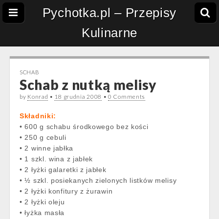
Pychotka.pl – Przepisy
Kulinarne
SCHAB
Schab z nutką melisy
by
Konrad
•
18 grudnia 2008
•
0 Comments
Składniki:
• 600 g schabu środkowego bez kości
• 250 g cebuli
• 2 winne jabłka
• 1 szkl. wina z jabłek
• 2 łyżki galaretki z jabłek
• ½ szkl. posiekanych zielonych listków melisy
• 2 łyżki konfitury z żurawin
• 2 łyżki oleju
• łyżka masła