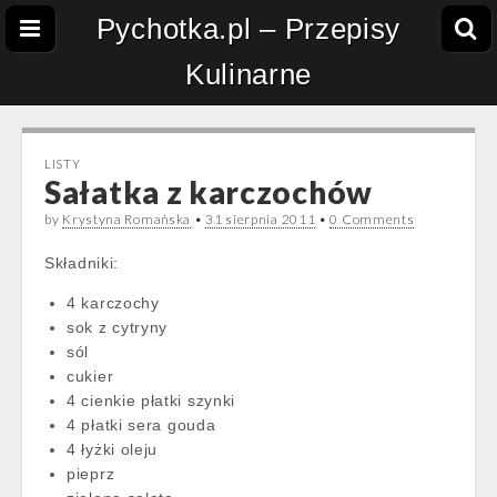
Pychotka.pl – Przepisy
Kulinarne
LISTY
Sałatka z karczochów
by
Krystyna Romańska
•
31 sierpnia 2011
•
0 Comments
Składniki:
4 karczochy
sok z cytryny
sól
cukier
4 cienkie płatki szynki
4 płatki sera gouda
4 łyżki oleju
pieprz