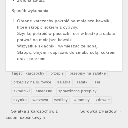
zielona sałata
Sposób wykonania:
Obrane karczochy pokroić na mniejsze kawałki,
które skropić sokiem z cytryny.
Szynkę pokroić w paseczki, ser w kostkę a sałatę
porwać na mniejsze kawałki.
Wszystkie składniki wymieszać ze sobą.
Skropić olejem i doprawić do smaku solą, cukrem
oraz pieprzem.
Tags:
karczochy
przepis
przepisy na sałatkę
przepisy na surówkę
sałatka
sałatki
ser
składniki
smaczne
sprawdzone przepisy
szynka
warzywa
wędliny
witaminy
zdrowie
Post
← Sałatka z karczochów z
Surówka z kardów →
navigation
sosem czosnkowym