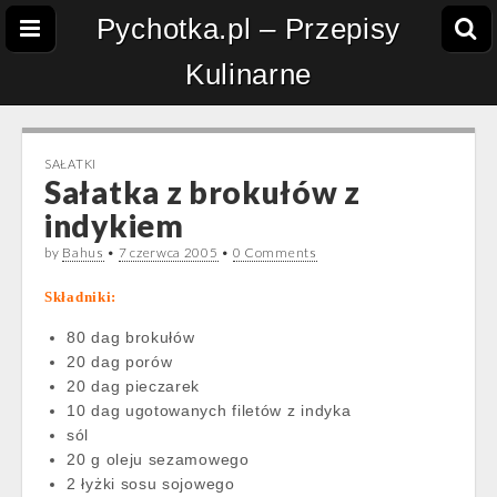
Pychotka.pl – Przepisy
Kulinarne
SAŁATKI
Sałatka z brokułów z
indykiem
by
Bahus
•
7 czerwca 2005
•
0 Comments
Składniki:
80 dag brokułów
20 dag porów
20 dag pieczarek
10 dag ugotowanych filetów z indyka
sól
20 g oleju sezamowego
2 łyżki sosu sojowego