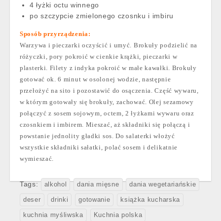
4 łyżki octu winnego
po szczypcie zmielonego czosnku i imbiru
Sposób przyrządzenia:
Warzywa i pieczarki oczyścić i umyć. Brokuły podzielić na
różyczki, pory pokroić w cienkie krążki, pieczarki w
plasterki. Filety z indyka pokroić w małe kawałki. Brokuły
gotować ok. 6 minut w osolonej wodzie, następnie
przełożyć na sito i pozostawić do osączenia. Część wywaru,
w którym gotowały się brokuły, zachować. Olej sezamowy
połączyć z sosem sojowym, octem, 2 łyżkami wywaru oraz
czosnkiem i imbirem. Mieszać, aż składniki się połączą i
powstanie jednolity gładki sos. Do salaterki włożyć
wszystkie składniki sałatki, polać sosem i delikatnie
wymieszać.
Tags:
alkohol
dania mięsne
dania wegetariańskie
deser
drinki
gotowanie
książka kucharska
kuchnia myśliwska
Kuchnia polska