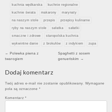
kuchnia wędkarska
kuchnie regionalne
kuchnie świata
makarony
marynaty
na naszym stole
przepis
przepisy kulinarne
ryby na naszym stole
sałatka
sałatki
smaczne i zdrowe
staropolska kuchnia
wykwintne danie
z brokułów
z indykiem
zupa
Post
← Polewka piwna z
Spaghetti z sosem
navigation
twarogiem
genueńskim →
Dodaj komentarz
Twój adres e-mail nie zostanie opublikowany.
Wymagane
pola są oznaczone
*
Komentarz
*