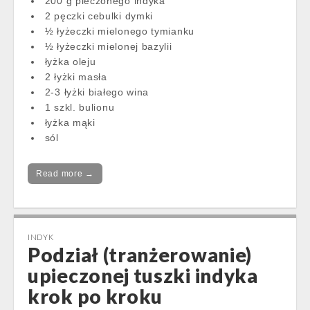
200 g pieczonego indyka
2 pęczki cebulki dymki
½ łyżeczki mielonego tymianku
½ łyżeczki mielonej bazylii
łyżka oleju
2 łyżki masła
2-3 łyżki białego wina
1 szkl. bulionu
łyżka mąki
sól
Read more →
INDYK
Podział (tranżerowanie)
upieczonej tuszki indyka
krok po kroku