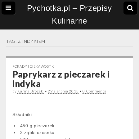
Pychotka.pl – Przepisy
Kulinarne
TAG:
Z INDYKIEM
PORADY I CIEKAWOSTKI
Paprykarz z pieczarek i
indyka
by
Karina Brożek
•
29 sierpnia 2013
•
0 Comments
Składniki:
450 g pieczarek
3 ząbki czosnku