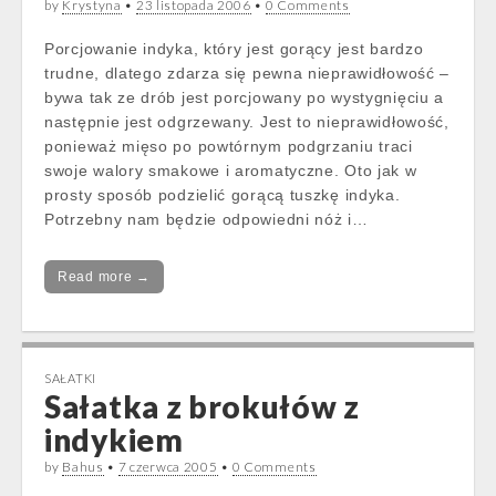
by
Krystyna
•
23 listopada 2006
•
0 Comments
Porcjowanie indyka, który jest gorący jest bardzo
trudne, dlatego zdarza się pewna nieprawidłowość –
bywa tak ze drób jest porcjowany po wystygnięciu a
następnie jest odgrzewany. Jest to nieprawidłowość,
ponieważ mięso po powtórnym podgrzaniu traci
swoje walory smakowe i aromatyczne. Oto jak w
prosty sposób podzielić gorącą tuszkę indyka.
Potrzebny nam będzie odpowiedni nóż i…
Read more →
SAŁATKI
Sałatka z brokułów z
indykiem
by
Bahus
•
7 czerwca 2005
•
0 Comments