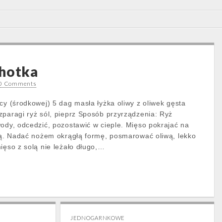
chotka
0 Comments
cy (środkowej) 5 dag masła łyżka oliwy z oliwek gęsta
zparagi ryż sól, pieprz Sposób przyrządzenia: Ryż
wody, odcedzić, pozostawić w cieple. Mięso pokrajać na
nią. Nadać nożem okrągłą formę, posmarować oliwą, lekko
ięso z solą nie leżało długo,…
JEDNOGARNKOWE