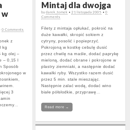
a
Mintaj dla dwojga
 w
by
darek_tomek
•
21 listopada 2005
•
0
Comments
Filety z mintaja opłukać, pokroić na
•
0 Comments
duże kawałki, skropić sokiem z
wonek z
cytryny, posolić i popieprzyć.
8 kg
Pokrojoną w kostkę cebulę dusić
 kg olej –
przez chwilę na maśle, dodać paprykę
e – 0,15 l
mieloną, dodać obrane i pokrojone w
in Sposób
plastry ziemniaki, a następnie dodać
pokrojonego w
kawałki ryby. Wszystko razem dusić
zosnkiem,
przez 5 min. stale mieszając.
 winem.
Następnie zalać wodą, dodać wino
ięcej 3
białe półsłodkie, przyprawę…
gamin
ieczemy…
Read more →