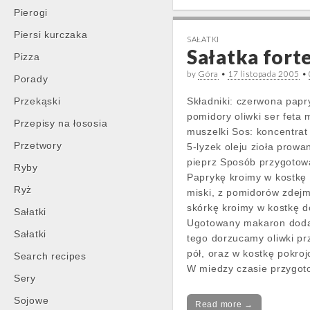
Pierogi
Piersi kurczaka
SAŁATKI
Sałatka forte
Pizza
by
Góra
•
17 listopada 2005
•
Porady
Przekąski
Składniki: czerwona papr
pomidory oliwki ser feta
Przepisy na łososia
muszelki Sos: koncentra
Przetwory
5-lyzek oleju zioła prowa
pieprz Sposób przygotow
Ryby
Paprykę kroimy w kostkę
Ryż
miski, z pomidorów zdej
skórkę kroimy w kostkę 
Sałatki
Ugotowany makaron doda
Sałatki
tego dorzucamy oliwki pr
pół, oraz w kostkę pokroj
Search recipes
W miedzy czasie przygo
Sery
Sojowe
Read more →