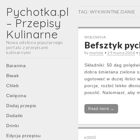
Pychotka.pl
TAG:
WYKWINTNE DANIE
– Przepisy
Kulinarne
WOŁOWINA
Nowa odsłona popularnego
Befsztyk py
portalu z przepisami
kulinarnymi
by
mariola
•
29 marca 2006
•
Main
Skip
Składniki: 50 dag polędwi
Baranina
menu
to
dobra śmietana zielone s
Biwak
content
ugotować w duzej ilości 
Chleb
porcje, rozbić lekko dło
posolić. Natomiast, aby m
Cielęcina
Dodaj przepis
Read more →
Dodatki
Drinki
Edycja przepisu
ŁOSOŚ