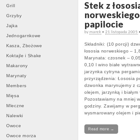
Stek z łososi
Grill
norweskiego
Grzyby
papilocie
Jajka
by
marek
•
21 listopada 2005
Jednogarnkowe
Składniki: (10 porcji) dz
Kasza, Zbożowe
łososia norweskiego – 1,
Koktajle i Shake
Marynata: czosnek – 0,05
0,10 l wino białe wytrawn
Makarony
jarzynka cytryna pergam
Marynaty
przyrządzenia: Łososia 
dzwonka marynujemy z c
Members
olejem, jarzynką i białym
Mięsa
Pozostawiamy na mniej w
Mleczne
godziny. Zawijamy w per
wysmarowany olejem i p
Nalewki
Owoce
Read more →
Owoce morza