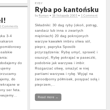
RYBY
Ryba po kantońsku
by
Roman
•
18 listopada 2005
•
1 Comment
l!
Składniki: 30 dag ryby (okoń, pstrąg,
0 Comments
sandacz lub inna o zwartych
yka 3-4
mięśniach) 20 dag pokrojonych
 makaron
warzyw kawałek imbiru oliwa sól,
t pomidorowy
pieprz, papryka Sposób
nsalskie
przyrządzenia: Rybę umyć, sprawić i
ania:
osuszyć, Rybę pokrajać w paseczki,
 dodajemy do
podobnie jak warzywa i imbir.
mujemy
Rozgarzać oliwę, smażyć w niej
dorzucamy.
partiami warzywa i rybę. Wyjąć na
jemy, do
żaroodporny półmisek, posypać solą i
zekrajane w
pieprzem,…
ony ser feta.
towujemy…
Read more →