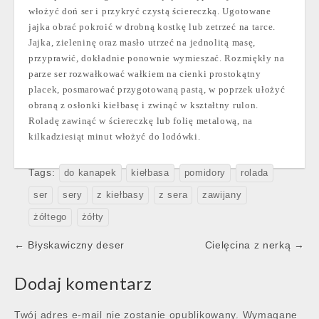
włożyć doń ser i przykryć czystą ściereczką. Ugotowane
jajka obrać pokroić w drobną kostkę lub zetrzeć na tarce.
Jajka, zieleninę oraz masło utrzeć na jednolitą masę,
przyprawić, dokładnie ponownie wymieszać. Rozmiękły na
parze ser rozwałkować wałkiem na cienki prostokątny
placek, posmarować przygotowaną pastą, w poprzek ułożyć
obraną z osłonki kiełbasę i zwinąć w kształtny rulon.
Roladę zawinąć w ściereczkę lub folię metalową, na
kilkadziesiąt minut włożyć do lodówki.
Tags:
do kanapek
kiełbasa
pomidory
rolada
ser
sery
z kiełbasy
z sera
zawijany
żółtego
żółty
Post
← Błyskawiczny deser
Cielęcina z nerką →
navigation
Dodaj komentarz
Twój adres e-mail nie zostanie opublikowany.
Wymagane