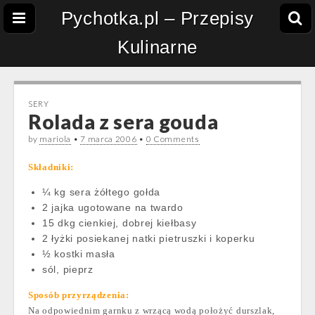
Pychotka.pl – Przepisy
Kulinarne
SERY
Rolada z sera gouda
by
mariola
•
7 marca 2006
•
0 Comments
Składniki:
¼ kg sera żółtego gołda
2 jajka ugotowane na twardo
15 dkg cienkiej, dobrej kiełbasy
2 łyżki posiekanej natki pietruszki i koperku
½ kostki masła
sól, pieprz
Sposób przyrządzenia:
Na odpowiednim garnku z wrzącą wodą położyć durszlak,